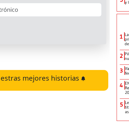
y 
La
1
pr
de
Pi
2
nu
If
3
fe
estras mejores historias
EN
4
Re
2
Le
5
ti
as