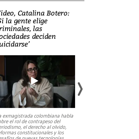
ideo, Catalina Botero:
Video: Lula la
Si la gente elige
candidatura 
riminales, las
promesas de i
ociedades deciden
en defensa, ed
uicidarse’
tierras raras
a exmagistrada colombiana habla
Entre recuerdos y es
obre el rol de contrapeso del
referencias hacia sus
eriodismo, el derecho al olvido,
presidente de Brasil,
eformas constitucionales y los
da Silva, oficializó 
esafíos de nuevas tecnologías
...
candidatura
...