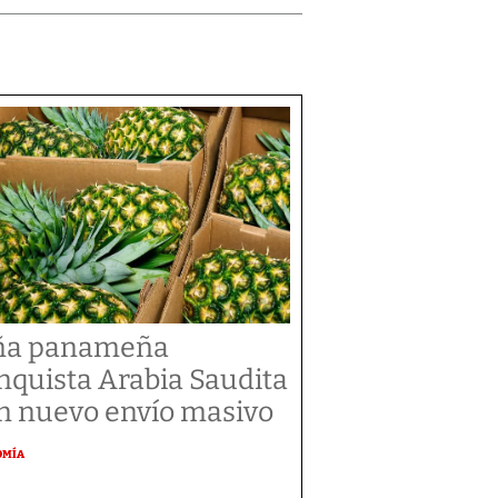
ña panameña
nquista Arabia Saudita
n nuevo envío masivo
OMÍA