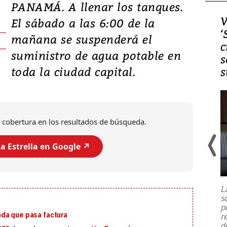
PANAMÁ. A llenar los tanques.
Video, Japón: Terremoto
V
El sábado a las 6:00 de la
deja heridos y graves
‘
mañana se suspenderá el
daños en Kumamoto
c
suministro de agua potable en
s
toda la ciudad capital.
s
 cobertura en los resultados de búsqueda.
a Estrella en Google ↗️
Un fuerte terremoto de magnitud
7,1 se registró este martes 28 de
julio en la prefectura de Kumamoto,
L
al sur de Japón, provocando una
s
emergencia de gran
...
p
da que pasa factura
r
d