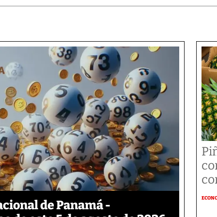
Pi
co
co
ECON
acional de Panamá -