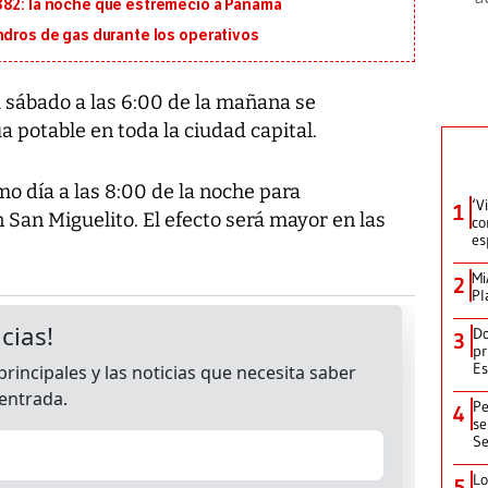
882: la noche que estremeció a Panamá
ndros de gas durante los operativos
l sábado a las 6:00 de la mañana se
 potable en toda la ciudad capital.
o día a las 8:00 de la noche para
‘V
1
n San Miguelito. El efecto será mayor en las
co
es
Mi
2
Pl
Do
3
pr
Es
Pe
4
se
Se
Lo
5