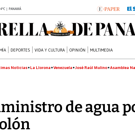
.4°C | PANAMÁ
MÍA
DEPORTES
VIDA Y CULTURA
OPINIÓN
MULTIMEDIA
timas Noticias
La Llorona
Venezuela
José Raúl Mulino
Asamblea Na
uministro de agua p
olón