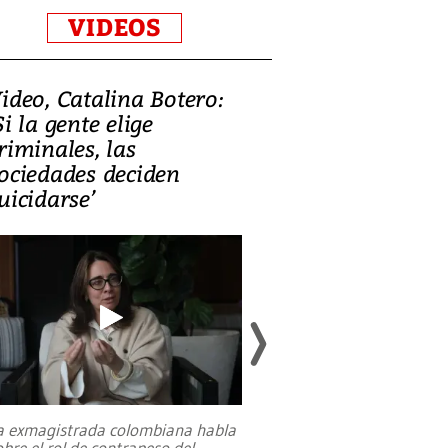
VIDEOS
ideo, Catalina Botero:
Video: Lula la
Si la gente elige
candidatura 
riminales, las
promesas de i
ociedades deciden
en defensa, ed
uicidarse’
tierras raras
a exmagistrada colombiana habla
Entre recuerdos y es
obre el rol de contrapeso del
referencias hacia sus