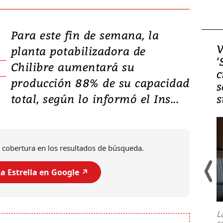
Para este fin de semana, la
Video, Japón: Terremoto
V
planta potabilizadora de
deja heridos y graves
‘
Chilibre aumentará su
daños en Kumamoto
c
producción 88% de su capacidad
s
total, según lo informó el Ins...
s
 cobertura en los resultados de búsqueda.
a Estrella en Google ↗️
Un fuerte terremoto de magnitud
7,1 se registró este martes 28 de
julio en la prefectura de Kumamoto,
L
al sur de Japón, provocando una
s