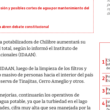
emergencia de gran
...
p
esión y posibles cortes de agua por mantenimiento del
r
d
 abren debate constitucional
ta potabilizadora de Chilibre aumentará su
otal, según lo informó el Instituto de
cionales (IDAAN).
CS
1
ju
DAAN, luego de la limpieza de los filtros y
de
masivo de personas hacia el interior del país
Pr
2
Es
serva de Tinajitas, Cerro Ameglio y otros.
Pa
3
el
ejorías, continuarán los operativos de
agua potable, ya que la turbiedad en el lago
¡V
4
de
ades, cifra muy alta que sea manejada por la
D