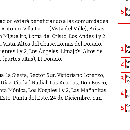
Pa
5
lo
zación estará beneficiando a las comunidades
ntonio, Villa Lucre (Vista del Valle), Brisas
n Miguelito, Loma del Cristo; Los Andes 1 y 2,
 Vista, Altos del Chase, Lomas del Dorado,
Su
1
uentes 1 y 2, Los Ángeles, Limajo’s, Altos de
P
(partes altas), El Dorado.
Se
2
la
a La Siesta, Sector Sur, Victoriano Lorenzo,
Po
3
‘g
Díaz, Ciudad Radial, Las Acacias, Don Bosco,
nta Mónica, Los Nogales 1 y 2, Las Mañanitas,
Pr
4
po
Este, Punta del Este, 24 de Diciembre, San
Se
5
co