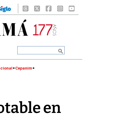
cional
Cepanim
otable en