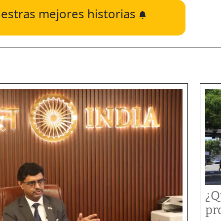
estras mejores historias
¿Q
pr