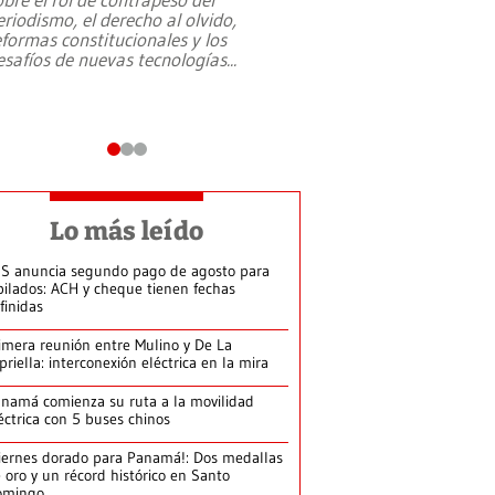
eriodismo, el derecho al olvido,
presidente de Brasil,
eformas constitucionales y los
da Silva, oficializó 
esafíos de nuevas tecnologías
...
candidatura
...
Lo más leído
S anuncia segundo pago de agosto para
bilados: ACH y cheque tienen fechas
finidas
imera reunión entre Mulino y De La
priella: interconexión eléctrica en la mira
namá comienza su ruta a la movilidad
éctrica con 5 buses chinos
iernes dorado para Panamá!: Dos medallas
 oro y un récord histórico en Santo
omingo