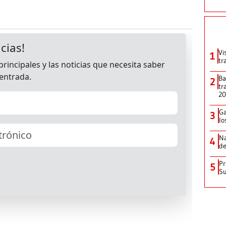
Vi
1
tr
Ba
2
tr
2
Ga
3
lo
Na
4
de
Pr
5
Su