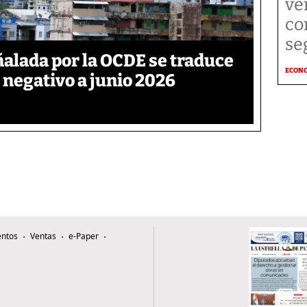
ve
co
se
ñalada por la OCDE se traduce
ECON
 negativo a junio 2026
ntos
Ventas
e-Paper