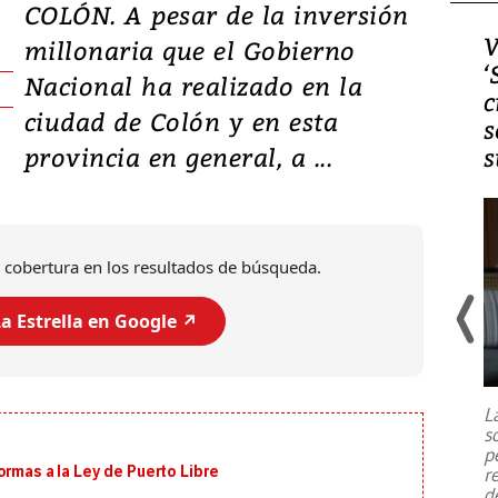
COLÓN. A pesar de la inversión
Video, Japón: Terremoto
V
millonaria que el Gobierno
deja heridos y graves
‘
Nacional ha realizado en la
daños en Kumamoto
c
ciudad de Colón y en esta
s
provincia en general, a ...
s
 cobertura en los resultados de búsqueda.
a Estrella en Google ↗️
Un fuerte terremoto de magnitud
7,1 se registró este martes 28 de
julio en la prefectura de Kumamoto,
L
al sur de Japón, provocando una
s
emergencia de gran
...
p
ormas a la Ley de Puerto Libre
r
d