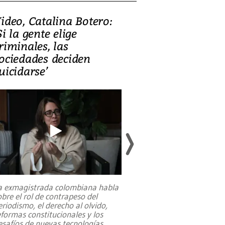
ideo, Catalina Botero:
Video: Lula la
Si la gente elige
candidatura 
riminales, las
promesas de i
ociedades deciden
en defensa, ed
uicidarse’
tierras raras
a exmagistrada colombiana habla
Entre recuerdos y es
obre el rol de contrapeso del
referencias hacia sus
eriodismo, el derecho al olvido,
presidente de Brasil,
eformas constitucionales y los
da Silva, oficializó 
esafíos de nuevas tecnologías
...
candidatura
...