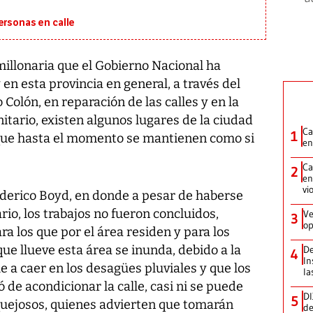
ersonas en calle
millonaria que el Gobierno Nacional ha
 en esta provincia en general, a través del
olón, en reparación de las calles y en la
itario, existen algunos lugares de la ciudad
Ca
1
que hasta el momento se mantienen como si
en
Ca
2
en
vi
 Federico Boyd, en donde a pesar de haberse
io, los trabajos no fueron concluidos,
Ve
3
op
a los que por el área residen y para los
ue llueve esta área se inunda, debido a la
De
4
In
e a caer en los desagües pluviales y que los
la
de acondicionar la calle, casi ni se puede
DI
5
 quejosos, quienes advierten que tomarán
de