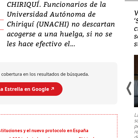
CHIRIQUÍ. Funcionarios de la
Video, Japón: Terremoto
V
Universidad Autónoma de
deja heridos y graves
‘
Chiriquí (UNACHI) no descartan
daños en Kumamoto
c
acogerse a una huelga, si no se
s
les hace efectivo el...
s
 cobertura en los resultados de búsqueda.
a Estrella en Google ↗️
Un fuerte terremoto de magnitud
7,1 se registró este martes 28 de
julio en la prefectura de Kumamoto,
L
al sur de Japón, provocando una
s
emergencia de gran
...
p
ustituciones y el nuevo protocolo en España
r
d