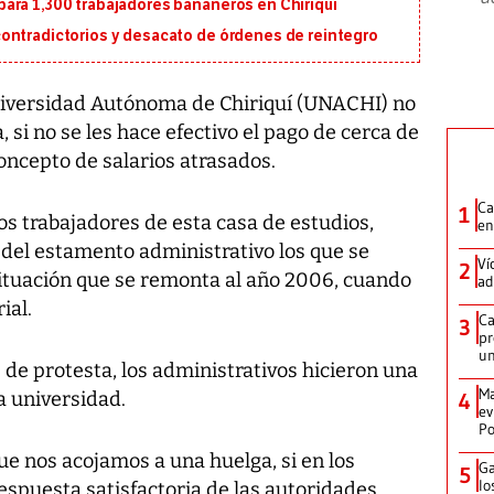
ara 1,300 trabajadores bananeros en Chiriquí
ontradictorios y desacato de órdenes de reintegro
niversidad Autónoma de Chiriquí (UNACHI) no
 si no se les hace efectivo el pago de cerca de
oncepto de salarios atrasados.
Ca
1
os trabajadores de esta casa de estudios,
en
del estamento administrativo los que se
Ví
2
ituación que se remonta al año 2006, cuando
ad
ial.
Ca
3
pr
un
 de protesta, los administrativos hicieron una
Ma
a universidad.
4
ev
Po
ue nos acojamos a una huelga, si en los
Ga
5
lo
spuesta satisfactoria de las autoridades