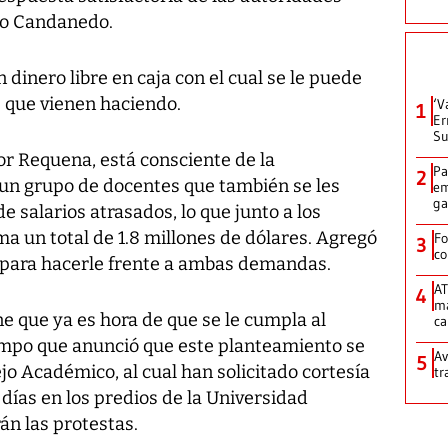
ijo Candanedo.
dinero libre en caja con el cual se le puede
s que vienen haciendo.
‘V
1
Er
Su
tor Requena, está consciente de la
Pa
2
un grupo de docentes que también se les
em
ga
salarios atrasados, lo que junto a los
a un total de 1.8 millones de dólares. Agregó
Fo
3
co
 para hacerle frente a ambas demandas.
AT
4
ma
e que ya es hora de que se le cumpla al
ca
empo que anunció que este planteamiento se
Av
5
jo Académico, al cual han solicitado cortesía
tr
 días en los predios de la Universidad
án las protestas.