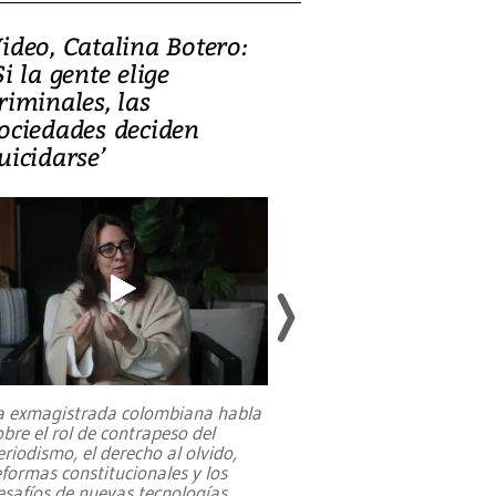
ideo, Catalina Botero:
Video: Lula la
Si la gente elige
candidatura 
riminales, las
promesas de i
ociedades deciden
en defensa, ed
uicidarse’
tierras raras
a exmagistrada colombiana habla
Entre recuerdos y es
obre el rol de contrapeso del
referencias hacia sus
eriodismo, el derecho al olvido,
presidente de Brasil,
eformas constitucionales y los
da Silva, oficializó 
esafíos de nuevas tecnologías
...
candidatura
...