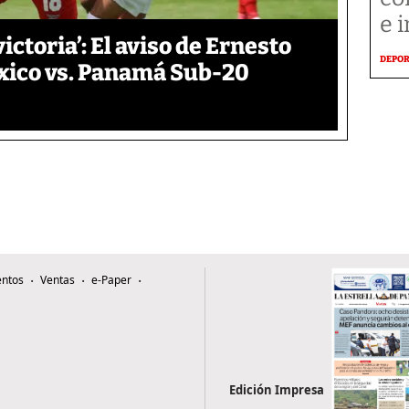
e 
ictoria’: El aviso de Ernesto
DEPO
xico vs. Panamá Sub-20
ntos
Ventas
e-Paper
Edición Impresa