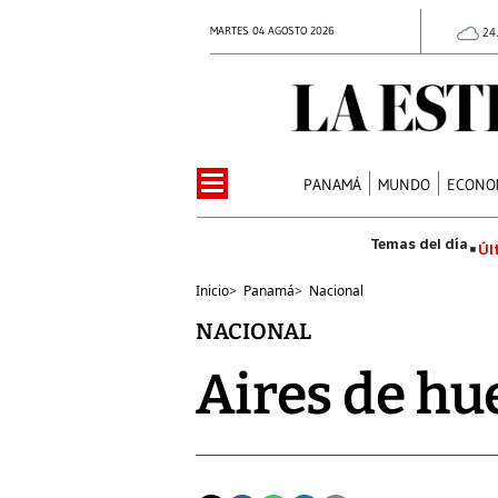
MARTES 04 AGOSTO 2026
24
PANAMÁ
MUNDO
ECONO
Úl
Inicio
>
Panamá
>
Nacional
NACIONAL
Aires de hu