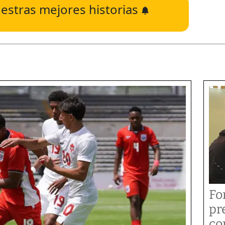
estras mejores historias
Fo
pr
co