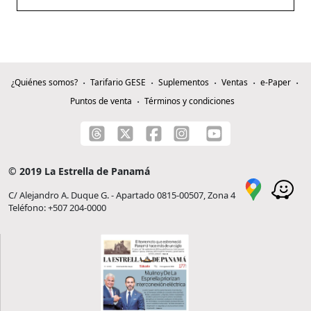
¿Quiénes somos?
Tarifario GESE
Suplementos
Ventas
e-Paper
Puntos de venta
Términos y condiciones
© 2019 La Estrella de Panamá
C/ Alejandro A. Duque G. - Apartado 0815-00507, Zona 4
Teléfono: +507 204-0000