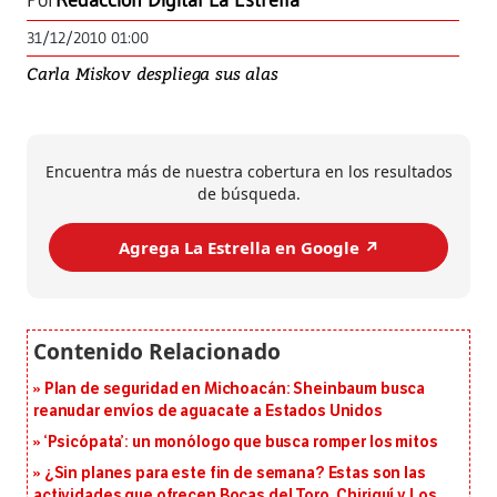
Por
Redacción Digital La Estrella
31/12/2010 01:00
Carla Miskov despliega sus alas
Encuentra más de nuestra cobertura en los resultados
de búsqueda.
Agrega La Estrella en Google ↗️
Plan de seguridad en Michoacán: Sheinbaum busca
reanudar envíos de aguacate a Estados Unidos
‘Psicópata’: un monólogo que busca romper los mitos
¿Sin planes para este fin de semana? Estas son las
actividades que ofrecen Bocas del Toro, Chiriquí y Los