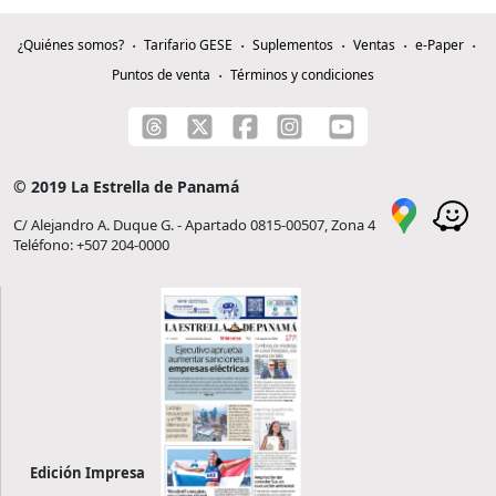
¿Quiénes somos?
Tarifario GESE
Suplementos
Ventas
e-Paper
Puntos de venta
Términos y condiciones
© 2019 La Estrella de Panamá
C/ Alejandro A. Duque G. - Apartado 0815-00507, Zona 4
Teléfono: +507 204-0000
Edición Impresa