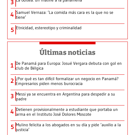
La odisea: un matiné a la panameña
3
Samuel Vernaza: ‘La comida más cara es la que no se
4
tiene’
Etnicidad, estereotipo y criminalidad
5
Últimas noticias
De Panamá para Europa: Josué Vergara debuta con gol en
1
club de Bélgica
¿Por qué es tan difícil formalizar un negocio en Panamá?
2
Empresarios piden menos burocracia
Messi ya se encuentra en Argentina para despedir a su
3
padre
Detienen provisionalmente a estudiante que portaba un
4
arma en el Instituto José Dolores Moscote
Mulino felicita a los abogados en su día y pide ‘auxilio a la
5
justicia’