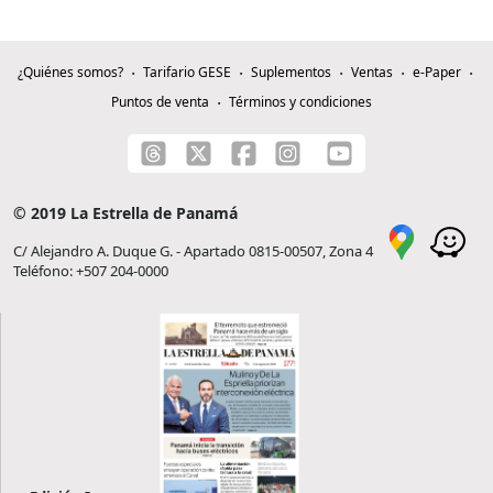
¿Quiénes somos?
Tarifario GESE
Suplementos
Ventas
e-Paper
Puntos de venta
Términos y condiciones
© 2019 La Estrella de Panamá
C/ Alejandro A. Duque G. - Apartado 0815-00507, Zona 4
Teléfono: +507 204-0000