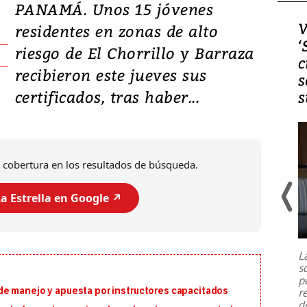
PANAMÁ. Unos 15 jóvenes
Video, Japón: Terremoto
V
residentes en zonas de alto
deja heridos y graves
‘
riesgo de El Chorrillo y Barraza
daños en Kumamoto
c
recibieron este jueves sus
s
certificados, tras haber...
s
 cobertura en los resultados de búsqueda.
a Estrella en Google ↗️
Un fuerte terremoto de magnitud
7,1 se registró este martes 28 de
julio en la prefectura de Kumamoto,
L
al sur de Japón, provocando una
s
emergencia de gran
...
p
e manejo y apuesta por instructores capacitados
r
d