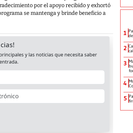
radecimiento por el apoyo recibido y exhortó
 programa se mantenga y brinde beneficio a
Pa
1
de
Ca
2
ca
M
3
bu
fo
Mo
4
Co
Pa
5
fi