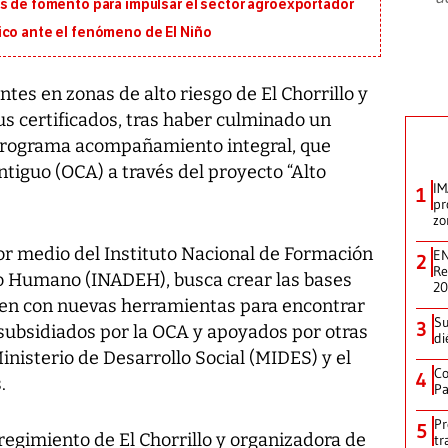
os de fomento para impulsar el sector agroexportador
ico ante el fenómeno de El Niño
es en zonas de alto riesgo de El Chorrillo y
us certificados, tras haber culminado un
 programa acompañamiento integral, que
ntiguo (OCA) a través del proyecto “Alto
IM
1
pr
zo
 por medio del Instituto Nacional de Formación
EN
2
Re
lo Humano (INADEH), busca crear las bases
2
ten con nuevas herramientas para encontrar
Su
3
 subsidiados por la OCA y apoyados por otras
di
nisterio de Desarrollo Social (MIDES) y el
Co
4
.
Pa
Pr
5
regimiento de El Chorrillo y organizadora de
tr