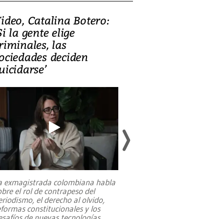
ideo, Catalina Botero:
Video: Lula la
Si la gente elige
candidatura 
riminales, las
promesas de i
ociedades deciden
en defensa, ed
uicidarse’
tierras raras
a exmagistrada colombiana habla
Entre recuerdos y es
obre el rol de contrapeso del
referencias hacia sus
eriodismo, el derecho al olvido,
presidente de Brasil,
eformas constitucionales y los
da Silva, oficializó 
esafíos de nuevas tecnologías
...
candidatura
...