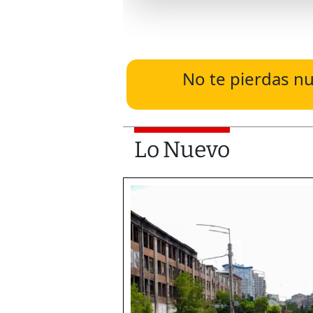
No te pierdas nu
Lo Nuevo