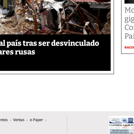
Mo
gi
Co
Pai
 país tras ser desvinculado
NACI
tares rusas
ntos
Ventas
e-Paper