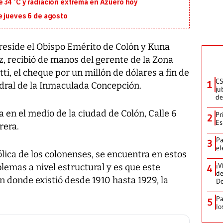
 34 °C y radiación extrema en Azuero hoy
e jueves 6 de agosto
eside el Obispo Emérito de Colón y Kuna
, recibió de manos del gerente de la Zona
ti, el cheque por un millón de dólares a fin de
CS
1
tedral de la Inmaculada Concepción.
ju
de
a en el medio de la ciudad de Colón, Calle 6
Pr
2
Es
rera.
Pa
3
el
ólica de los colonenses, se encuentra en estos
¡V
mas a nivel estructural y es que este
4
de
 en donde existió desde 1910 hasta 1929, la
D
Pa
5
lo