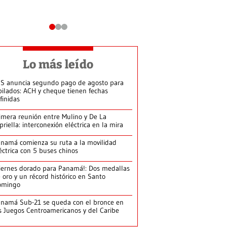
Lo más leído
S anuncia segundo pago de agosto para
bilados: ACH y cheque tienen fechas
finidas
imera reunión entre Mulino y De La
priella: interconexión eléctrica en la mira
namá comienza su ruta a la movilidad
éctrica con 5 buses chinos
iernes dorado para Panamá!: Dos medallas
 oro y un récord histórico en Santo
omingo
namá Sub-21 se queda con el bronce en
s Juegos Centroamericanos y del Caribe