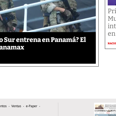
Pr
Mu
in
en
o Sur entrena en Panamá? El
NACI
 Panamax
ntos
Ventas
e-Paper