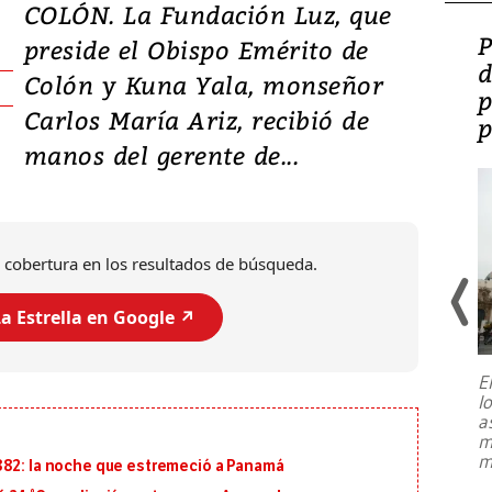
COLÓN. La Fundación Luz, que
Video: Lula lanza su
P
preside el Obispo Emérito de
candidatura con
d
Colón y Kuna Yala, monseñor
promesas de inversión
p
Carlos María Ariz, recibió de
en defensa, educación y
p
manos del gerente de...
tierras raras
 cobertura en los resultados de búsqueda.
a Estrella en Google ↗️
E
l
Entre recuerdos y escuetas
a
referencias hacia sus adversarios, el
m
presidente de Brasil, Luiz Inácio Lula
m
882: la noche que estremeció a Panamá
da Silva, oficializó este domingo su
candidatura
...