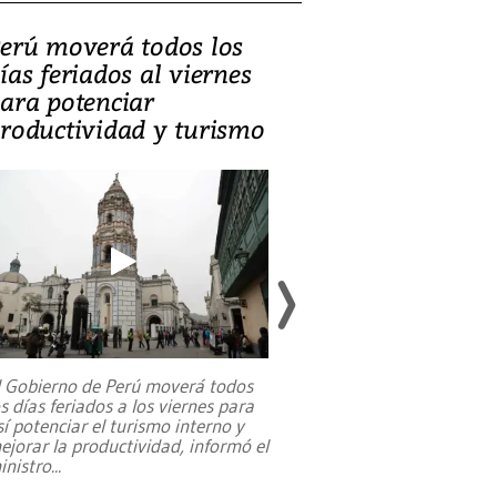
erú moverá todos los
Video, Catalin
ías feriados al viernes
‘Si la gente el
ara potenciar
criminales, la
roductividad y turismo
sociedades de
suicidarse’
l Gobierno de Perú moverá todos
os días feriados a los viernes para
La exmagistrada co
sí potenciar el turismo interno y
sobre el rol de contr
ejorar la productividad, informó el
periodismo, el derech
inistro
...
reformas constitucio
desafíos de nuevas t