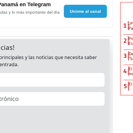
 Panamá en Telegram
Unirme al canal
adas y lo más importante del día
¿P
1
Pa
Pr
2
Es
De
3
‘S
El
4
no
El
5