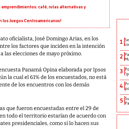
 emprendimientos: café, rutas alternativas y
 en los Juegos Centroamericanos!
o oficialista, José Domingo Arias, en los
Se
1
co
ntre los factores que inciden en la intención
 a las elecciones de mayo próximo.
Pa
2
Mu
ma encuesta Panamá Opina elaborada por Ipsos
Po
3
‘g
ún la cual el 61% de los encuestados, no está
Pr
ente de los encuentros con los demás
4
po
Su
5
P
as que fueron encuestadas entre el 29 de
 en todo el territorio estarían de acuerdo con
bates presidenciales, como sí lo hacen sus