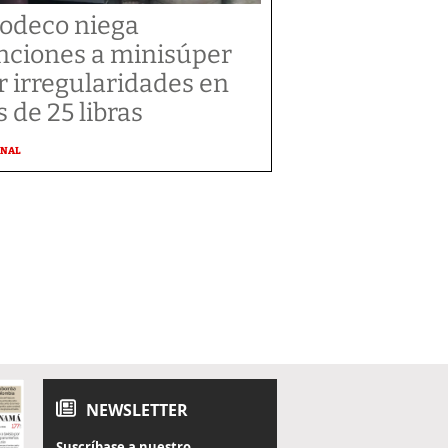
odeco niega
nciones a minisúper
r irregularidades en
s de 25 libras
ONAL
NEWSLETTER
Suscríbase a nuestro