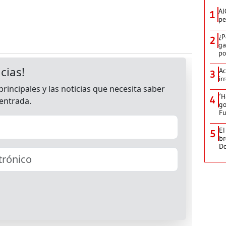
AI
1
pe
¿P
2
ga
po
Ac
3
ir
‘H
4
go
Fu
El
5
br
D