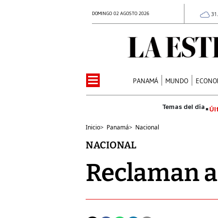
DOMINGO 02 AGOSTO 2026
31
PANAMÁ
MUNDO
ECONO
Úl
Inicio
>
Panamá
>
Nacional
NACIONAL
Reclaman a 