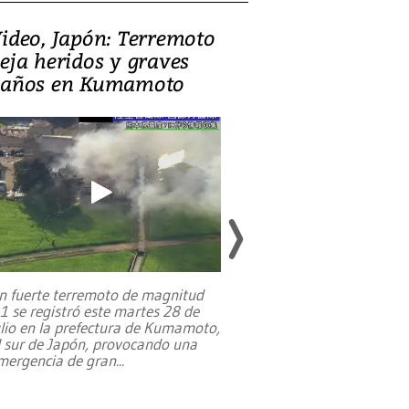
ideo, Japón: Terremoto
Israel regala 
eja heridos y graves
nueva embaja
años en Kumamoto
Jerusalén sob
familias pales
n fuerte terremoto de magnitud
,1 se registró este martes 28 de
Estados Unidos ha a
ulio en la prefectura de Kumamoto,
un dólar y durante 9
l sur de Japón, provocando una
el terreno para su 
mergencia de gran
...
en Jerusalén Oeste, 
perteneció hasta
...