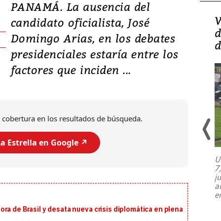
PANAMÁ. La ausencia del
Isidro Carbonell,
V
candidato oficialista, José
director de la Lotería:
d
Domingo Arias, en los debates
‘Vamos a ser más
d
presidenciales estaría entre los
transparentes, tengan fe
factores que inciden ...
 cobertura en los resultados de búsqueda.
a Estrella en Google ↗️
U
7
El director de la Lotería Nacional de
j
Beneficencia habla de la lotería
a
clandestina, auditorías internas y su
e
plan para modernizar la institución
ra de Brasil y desata nueva crisis diplomática en plena