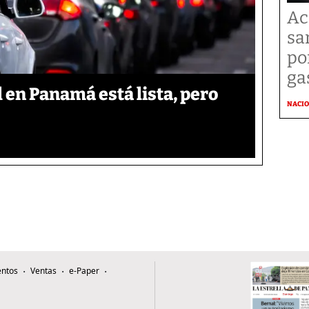
Ac
sa
po
ga
l en Panamá está lista, pero
NACI
ntos
Ventas
e-Paper