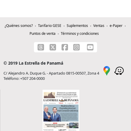
¿Quiénes somos?
Tarifario GESE
Suplementos
Ventas
e-Paper
Puntos de venta
Términos y condiciones
© 2019 La Estrella de Panamá
C/ Alejandro A. Duque G. - Apartado 0815-00507, Zona 4
Teléfono: +507 204-0000