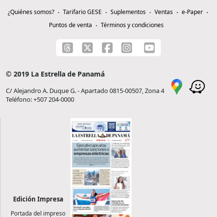
¿Quiénes somos?
Tarifario GESE
Suplementos
Ventas
e-Paper
Puntos de venta
Términos y condiciones
© 2019 La Estrella de Panamá
C/ Alejandro A. Duque G. - Apartado 0815-00507, Zona 4
Teléfono: +507 204-0000
Edición Impresa
Portada del impreso