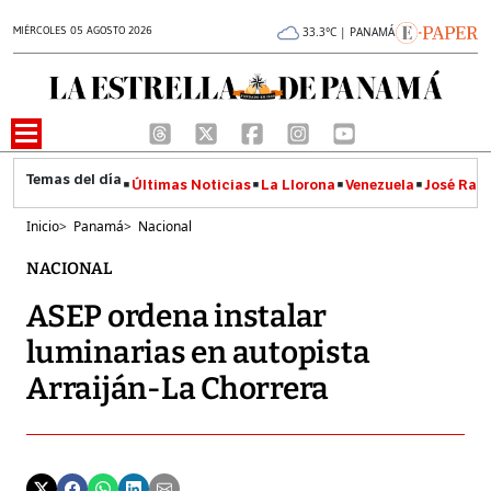
MIÉRCOLES 05 AGOSTO 2026
33.3°C | PANAMÁ
Últimas Noticias
La Llorona
Venezuela
José Raúl
Inicio
>
Panamá
>
Nacional
NACIONAL
ASEP ordena instalar
luminarias en autopista
Arraiján-La Chorrera