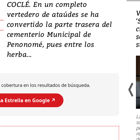
COCLÉ. En un completo
Video, Japón: Terremoto
V
vertedero de ataúdes se ha
deja heridos y graves
‘
convertido la parte trasera del
daños en Kumamoto
c
cementerio Municipal de
s
Penonomé, pues entre los
s
herba...
 cobertura en los resultados de búsqueda.
a Estrella en Google ↗️
Un fuerte terremoto de magnitud
7,1 se registró este martes 28 de
julio en la prefectura de Kumamoto,
L
al sur de Japón, provocando una
s
emergencia de gran
...
p
r
d