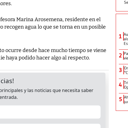
Se
ores.
ofesora Marina Arosemena, residente en el
ro recogen agua lo que se torna en un posible
Au
1
al
Es
esto ocurre desde hace mucho tiempo se viene
Pa
2
ie haya podido hacer algo al respecto.
vi
On
3
°C
Tr
4
Op
Ah
5
ju