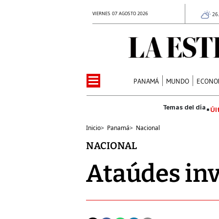
VIERNES 07 AGOSTO 2026
26
PANAMÁ
MUNDO
ECONO
Úl
Inicio
>
Panamá
>
Nacional
NACIONAL
Ataúdes in