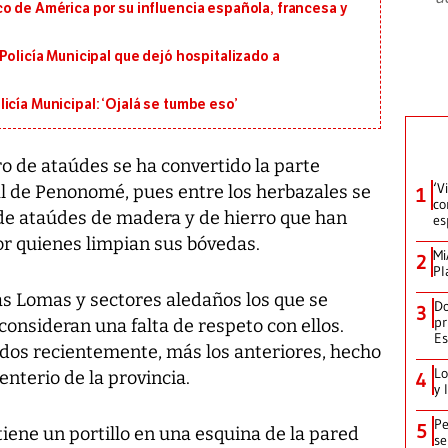
o de América por su influencia española, francesa y
Policía Municipal que dejó hospitalizado a
icía Municipal: ‘Ojalá se tumbe eso’
 de ataúdes se ha convertido la parte
‘V
l de Penonomé, pues entre los herbazales se
1
co
de ataúdes de madera y de hierro que han
es
r quienes limpian sus bóvedas.
Mi
2
Pl
as Lomas y sectores aledaños los que se
Do
3
pr
consideran una falta de respeto con ellos.
Es
ados recientemente, más los anteriores, hecho
Lo
nterio de la provincia.
4
y 
Pe
5
ene un portillo en una esquina de la pared
se