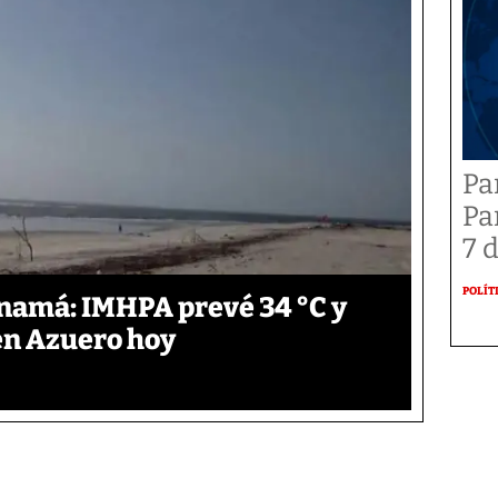
Pa
Pa
7 
POLÍT
anamá: IMHPA prevé 34 °C y
en Azuero hoy