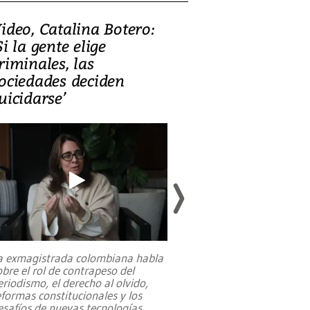
ideo, Catalina Botero:
Video: Lula la
Si la gente elige
candidatura 
riminales, las
promesas de i
ociedades deciden
en defensa, ed
uicidarse’
tierras raras
a exmagistrada colombiana habla
Entre recuerdos y es
obre el rol de contrapeso del
referencias hacia sus
eriodismo, el derecho al olvido,
presidente de Brasil,
eformas constitucionales y los
da Silva, oficializó 
esafíos de nuevas tecnologías
...
candidatura
...