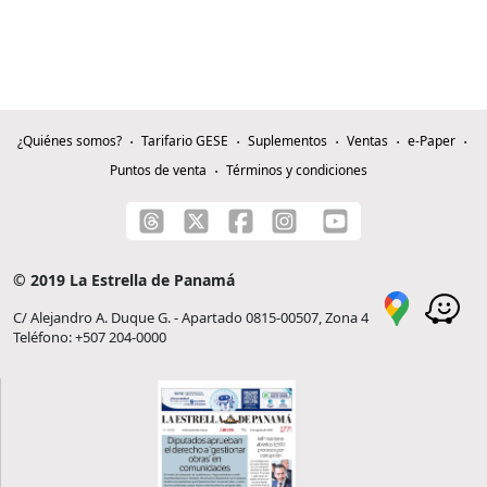
¿Quiénes somos?
Tarifario GESE
Suplementos
Ventas
e-Paper
Puntos de venta
Términos y condiciones
© 2019 La Estrella de Panamá
C/ Alejandro A. Duque G. - Apartado 0815-00507, Zona 4
Teléfono: +507 204-0000