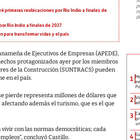
emergencia de gran
...
p
é primeras reubicaciones por Río Indio a finales de
r
d
or Río Indio a finales de 2027
 para transformar vidas y el país
 Panameña de Ejecutivos de Empresas (APEDE),
 hechos protagonizados ayer por los miembros
dores de la Construcción (SUNTRACS) pueden
Ma
e en el país.
1
ev
Po
 se pierde representa millones de dólares que
Ví
2
ad
, afectando además el turismo, que es el que
Ca
3
pr
un
 vivir con las normas democráticas; cada
Ga
4
empleos”, concluyó Castillo.
lo