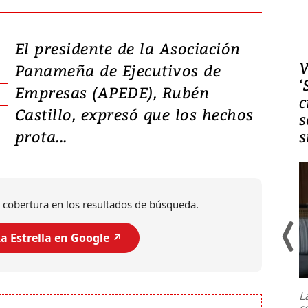
El presidente de la Asociación
Video, Japón: Terremoto
V
Panameña de Ejecutivos de
deja heridos y graves
‘
Empresas (APEDE), Rubén
daños en Kumamoto
c
Castillo, expresó que los hechos
s
prota...
s
 cobertura en los resultados de búsqueda.
a Estrella en Google ↗️
Un fuerte terremoto de magnitud
7,1 se registró este martes 28 de
julio en la prefectura de Kumamoto,
L
al sur de Japón, provocando una
s