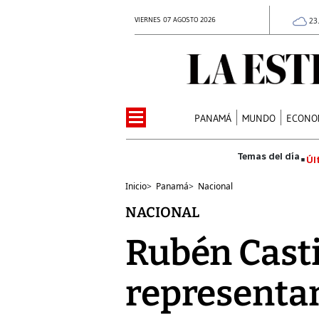
VIERNES 07 AGOSTO 2026
23
PANAMÁ
MUNDO
ECONO
Úl
Inicio
>
Panamá
>
Nacional
NACIONAL
Rubén Casti
representan