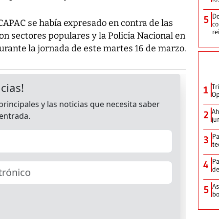
Do
5
 CAPAC se había expresado en contra de las
co
re
n sectores populares y la Policía Nacional en
 durante la jornada de este martes 16 de marzo.
Tr
1
Op
Ah
2
ju
Pa
3
te
Pa
4
de
As
5
bo