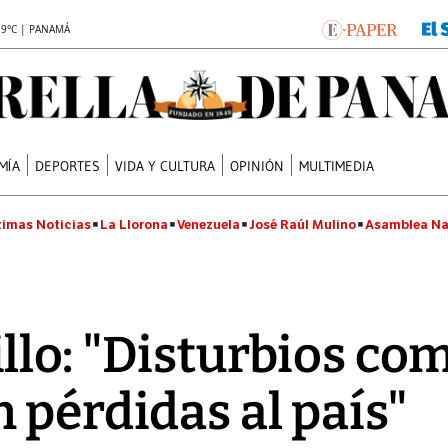
.9°C | PANAMÁ
MÍA
DEPORTES
VIDA Y CULTURA
OPINIÓN
MULTIMEDIA
timas Noticias
La Llorona
Venezuela
José Raúl Mulino
Asamblea Na
llo: "Disturbios com
 pérdidas al país"