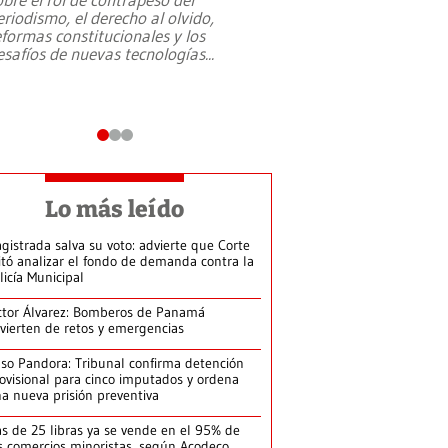
eriodismo, el derecho al olvido,
presidente de Brasil,
eformas constitucionales y los
da Silva, oficializó 
esafíos de nuevas tecnologías
...
candidatura
...
Lo más leído
gistrada salva su voto: advierte que Corte
itó analizar el fondo de demanda contra la
licía Municipal
ctor Álvarez: Bomberos de Panamá
vierten de retos y emergencias
so Pandora: Tribunal confirma detención
ovisional para cinco imputados y ordena
a nueva prisión preventiva
s de 25 libras ya se vende en el 95% de
s comercios minoristas, según Acodeco