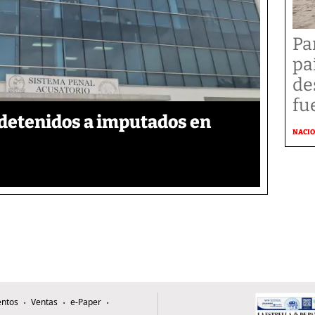
Pa
pa
de
fu
detenidos a imputados en
NACI
ntos
Ventas
e-Paper