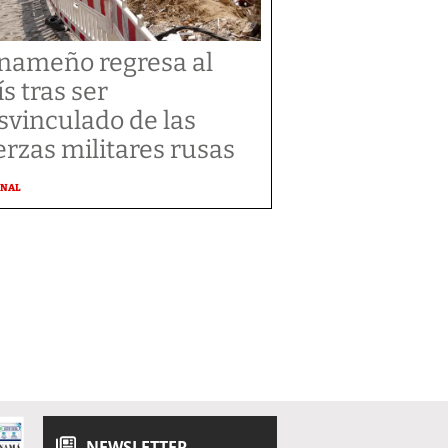
nameño regresa al
ís tras ser
svinculado de las
erzas militares rusas
ONAL
NEWSLETTER