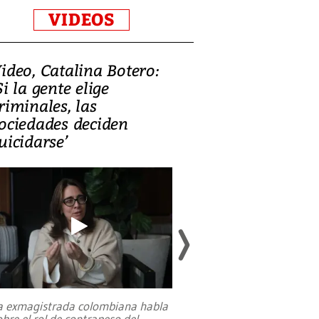
VIDEOS
ideo, Catalina Botero:
Video: Lula la
Si la gente elige
candidatura 
riminales, las
promesas de i
ociedades deciden
en defensa, ed
uicidarse’
tierras raras
a exmagistrada colombiana habla
Entre recuerdos y es
obre el rol de contrapeso del
referencias hacia sus