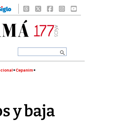
cional
Cepanim
 y baja