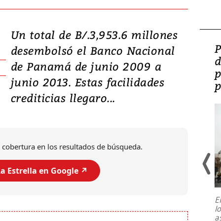
Un total de B/.3,953.6 millones
Video: Lula lanza su
P
desembolsó el Banco Nacional
candidatura con
d
de Panamá de junio 2009 a
promesas de inversión
p
junio 2013. Estas facilidades
en defensa, educación y
p
crediticias llegaro...
tierras raras
 cobertura en los resultados de búsqueda.
a Estrella en Google ↗️
E
l
Entre recuerdos y escuetas
a
referencias hacia sus adversarios, el