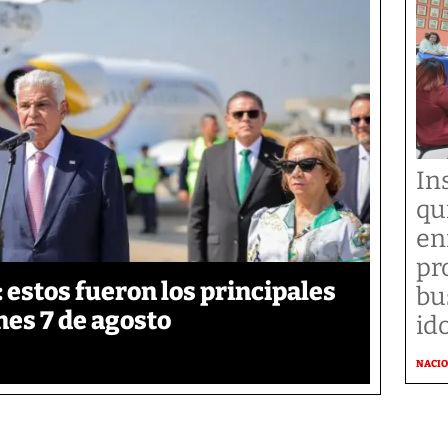
In
qu
en
pr
estos fueron los principales
bu
nes 7 de agosto
id
NACI