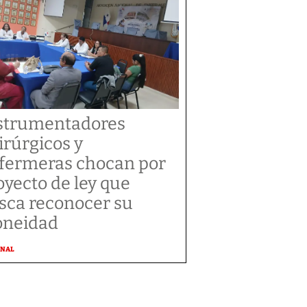
strumentadores
irúrgicos y
fermeras chocan por
oyecto de ley que
sca reconocer su
oneidad
ONAL