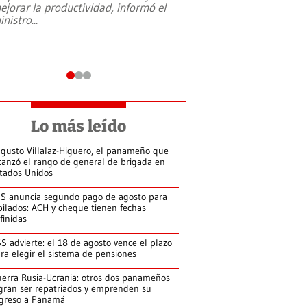
ejorar la productividad, informó el
periodismo, el derech
inistro
...
reformas constitucio
desafíos de nuevas t
Lo más leído
gusto Villalaz-Higuero, el panameño que
canzó el rango de general de brigada en
tados Unidos
S anuncia segundo pago de agosto para
bilados: ACH y cheque tienen fechas
finidas
S advierte: el 18 de agosto vence el plazo
ra elegir el sistema de pensiones
erra Rusia-Ucrania: otros dos panameños
gran ser repatriados y emprenden su
greso a Panamá