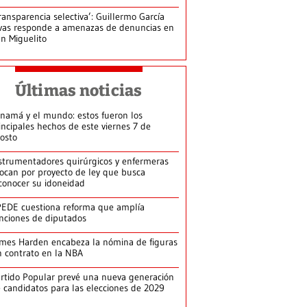
ransparencia selectiva’: Guillermo García
vas responde a amenazas de denuncias en
n Miguelito
Últimas noticias
namá y el mundo: estos fueron los
incipales hechos de este viernes 7 de
osto
strumentadores quirúrgicos y enfermeras
ocan por proyecto de ley que busca
conocer su idoneidad
EDE cuestiona reforma que amplía
nciones de diputados
mes Harden encabeza la nómina de figuras
n contrato en la NBA
rtido Popular prevé una nueva generación
 candidatos para las elecciones de 2029