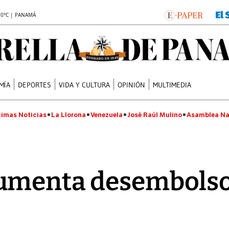
.0°C | PANAMÁ
MÍA
DEPORTES
VIDA Y CULTURA
OPINIÓN
MULTIMEDIA
timas Noticias
La Llorona
Venezuela
José Raúl Mulino
Asamblea Na
umenta desembolsos