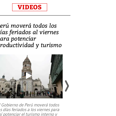
VIDEOS
erú moverá todos los
Video, Catalin
ías feriados al viernes
‘Si la gente el
ara potenciar
criminales, la
roductividad y turismo
sociedades de
suicidarse’
l Gobierno de Perú moverá todos
os días feriados a los viernes para
La exmagistrada co
sí potenciar el turismo interno y
sobre el rol de contr