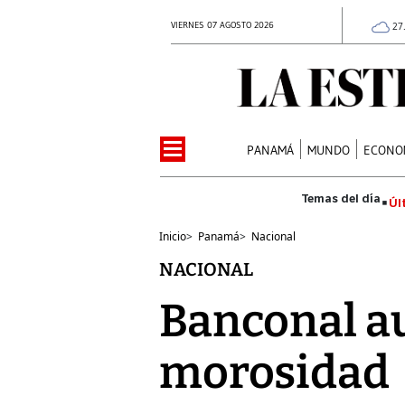
VIERNES 07 AGOSTO 2026
27
PANAMÁ
MUNDO
ECONO
Úl
Inicio
>
Panamá
>
Nacional
NACIONAL
Banconal a
morosidad