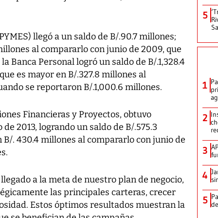
‘T
5
Ri
Sa
PYMES) llegó a un saldo de B/.90.7 millones;
illones al compararlo con junio de 2009, que
 la Banca Personal logró un saldo de B/.1,328.4
 que es mayor en B/.327.8 millones al
Pa
1
uando se reportaron B/.1,000.6 millones.
pr
ag
iones Financieras y Proyectos, obtuvo
In
2
ch
o de 2013, logrando un saldo de B/.575.3
re
B/. 430.4 millones al compararlo con junio de
AP
3
s.
fu
Ja
4
 llegado a la meta de nuestro plan de negocio,
si
égicamente las principales carteras, crecer
Pa
5
rosidad. Estos óptimos resultados muestran la
de
que se benefician de las campañas