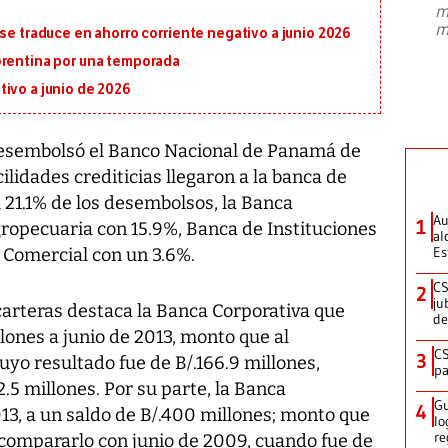
m
presidente de Brasil, Luiz Inácio Lula
m
 se traduce en ahorro corriente negativo a junio 2026
da Silva, oficializó este domingo su
candidatura
...
orentina por una temporada
ivo a junio de 2026
 desembolsó el Banco Nacional de Panamá de
cilidades crediticias llegaron a la banca de
21.1% de los desembolsos, la Banca
Au
1
ropecuaria con 15.9%, Banca de Instituciones
al
Es
 Comercial con un 3.6%.
CS
2
ju
carteras destaca la Banca Corporativa que
de
lones a junio de 2013, monto que al
CS
3
yo resultado fue de B/.166.9 millones,
pa
.5 millones. Por su parte, la Banca
Gu
4
013, a un saldo de B/.400 millones; monto que
lo
re
 compararlo con junio de 2009, cuando fue de