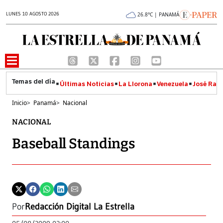
LUNES 10 AGOSTO 2026
26.8°C | PANAMÁ
Últimas Noticias
La Llorona
Venezuela
José Raúl
Inicio
>
Panamá
>
Nacional
NACIONAL
Baseball Standings
Por
Redacción Digital La Estrella