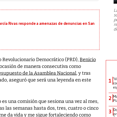
7,1 se registró este martes 28 de
julio en la prefectura de Kumamoto,
L
al sur de Japón, provocando una
s
emergencia de gran
...
p
 García Rivas responde a amenazas de denuncias en San
r
d
ido Revolucionario Democrático (PRD),
Benicio
ra ocasión de manera consecutiva como
resupuesto de la Asamblea Nacional
, y tras
‘V
ado, aseguró que será
una leyenda en este
1
co
es
Mi
2
Pl
o es una comisión que sesiona una vez al mes,
s las semanas hasta dos, tres, cuatro o cinco
Do
3
pr
s me da vida y me sigue fortaleciendo como