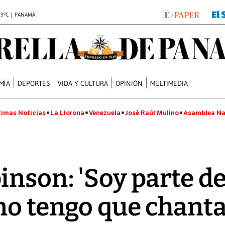
.9°C | PANAMÁ
MÍA
DEPORTES
VIDA Y CULTURA
OPINIÓN
MULTIMEDIA
timas Noticias
La Llorona
Venezuela
José Raúl Mulino
Asamblea Na
inson: 'Soy parte de
no tengo que chanta