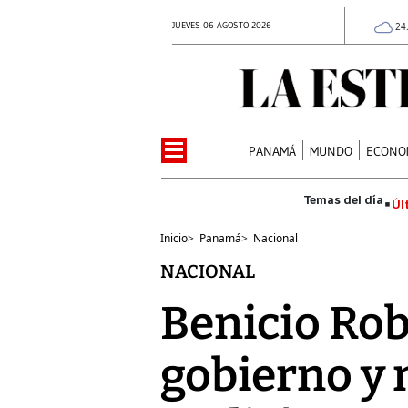
JUEVES 06 AGOSTO 2026
24
PANAMÁ
MUNDO
ECONO
Úl
Inicio
>
Panamá
>
Nacional
NACIONAL
Benicio Rob
gobierno y 