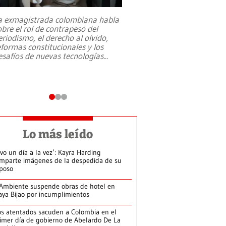
a exmagistrada colombiana habla
Entre recuerdos y es
obre el rol de contrapeso del
referencias hacia sus
eriodismo, el derecho al olvido,
presidente de Brasil,
eformas constitucionales y los
da Silva, oficializó 
esafíos de nuevas tecnologías
...
candidatura
...
Lo más leído
ivo un día a la vez’: Kayra Harding
mparte imágenes de la despedida de su
poso
Ambiente suspende obras de hotel en
aya Bijao por incumplimientos
s atentados sacuden a Colombia en el
imer día de gobierno de Abelardo De La