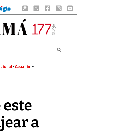
cional
Cepanim
 este
jear a