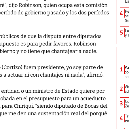
Es
é", dijo Robinson, quien ocupa esta comisión
Pe
 período de gobierno pasado y los dos períodos
4
se
Se
Lo
5
y 
públicos de que la disputa entre diputados
supuesto es para pedir favores, Robinson
obierno y no tiene que chantajear a nadie.
 (Cortizo) fuera presidente, yo soy parte de
Pa
1
co
 a actuar ni con chantajes ni nada", afirmó.
se
Ví
2
a entidad o un ministro de Estado quiere por
ad
robada en el presupuesto para un acueducto
Co
3
a para Chiriquí, "siendo diputado de Bocas del
Ze
 que me den una sustentación real del porqué
Tr
4
en