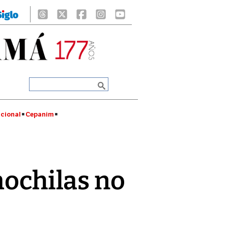
cional
Cepanim
mochilas no