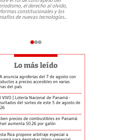
eriodismo, el derecho al olvido,
presidente de Brasil,
eformas constitucionales y los
da Silva, oficializó 
esafíos de nuevas tecnologías
...
candidatura
...
Lo más leído
A anuncia agroferias del 7 de agosto con
oductos a precios accesibles en varias
nas del país
 VIVO | Lotería Nacional de Panamá -
sultados del sorteo de este 5 de agosto de
026
ben precios de combustibles en Panamá:
ésel aumenta $0.26 por galón
sta Rica propone arbitraje especial a
namá para destrabar litigio comercial