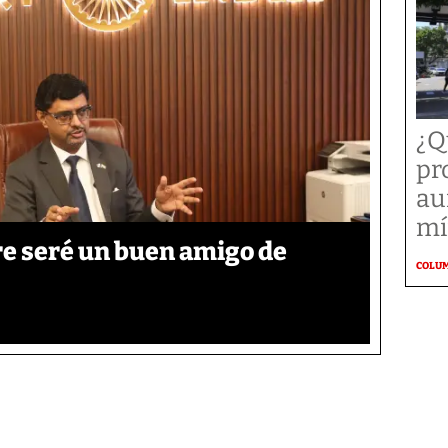
¿Q
pr
au
mí
re seré un buen amigo de
COLU