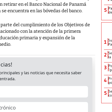
án retirar en el Banco Nacional de Panamá
Pa
5
a se encuentra en las bóvedas del banco.
de
 parte del cumplimiento de los Objetivos de
lacionado con la atención de la primera
 educación primaria y expansión de la
Su
1
medio.
P
Se
2
la
Po
3
‘g
Pr
4
po
Se
5
co