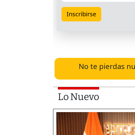
No te pierdas nu
Lo Nuevo