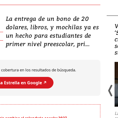
La entrega de un bono de 20
Video, Japón: Terremoto
V
dolares, libros, y mochilas ya es
deja heridos y graves
‘
un hecho para estudiantes de
daños en Kumamoto
c
primer nivel preescolar, pri...
s
s
 cobertura en los resultados de búsqueda.
a Estrella en Google ↗️
Un fuerte terremoto de magnitud
7,1 se registró este martes 28 de
julio en la prefectura de Kumamoto,
L
al sur de Japón, provocando una
s