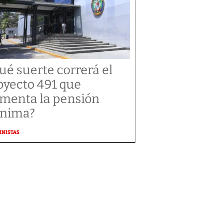
ué suerte correrá el
oyecto 491 que
menta la pensión
nima?
MNISTAS