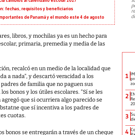
ia cambios al calendario escolar 2027
emergencia de gran
...
p
n: fechas, requisitos y beneficiarios
r
d
 importantes de Panamá y el mundo este 4 de agosto
res, libros, y mochilas ya es un hecho para
escolar, primaria, premedia y media de las
ión, recalcó en un medio de la localidad que
IM
1
da a nada", y descartó veracidad a los
pr
 padres de familia que no paguen sus
zo
os bonos y los útiles escolares. "Sí se les
EN
2
Re
n agregó que si ocurriera algo parecido se
2
bstatne que sí incentiva a los padres de
Su
tes cuotas.
3
di
Co
4
los bonos se entregarán a través de un cheque
Pa