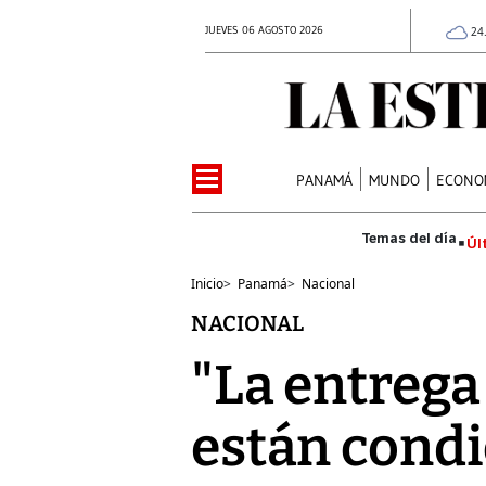
JUEVES 06 AGOSTO 2026
24
PANAMÁ
MUNDO
ECONO
Úl
Inicio
>
Panamá
>
Nacional
NACIONAL
"La entrega
están condi