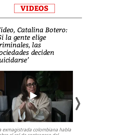
VIDEOS
ideo, Catalina Botero:
Video: Lula la
Si la gente elige
candidatura 
riminales, las
promesas de i
ociedades deciden
en defensa, ed
uicidarse’
tierras raras
a exmagistrada colombiana habla
Entre recuerdos y es
obre el rol de contrapeso del
referencias hacia sus