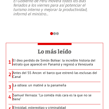
El Gobierno de Perú moverá todos los días
feriados a los viernes para así potenciar el
turismo interno y mejorar la productividad,
informó el ministro
...
Lo más leído
El óleo perdido de Simón Bolívar: la increíble historia del
1
retrato que apareció en Panamá y regresó a Venezuela
Antes del SS Ancon: el barco que estrenó las esclusas del
2
Canal
La odisea: un matiné a la panameña
3
Samuel Vernaza: ‘La comida más cara es la que no se
4
tiene’
Etnicidad, estereotipo y criminalidad