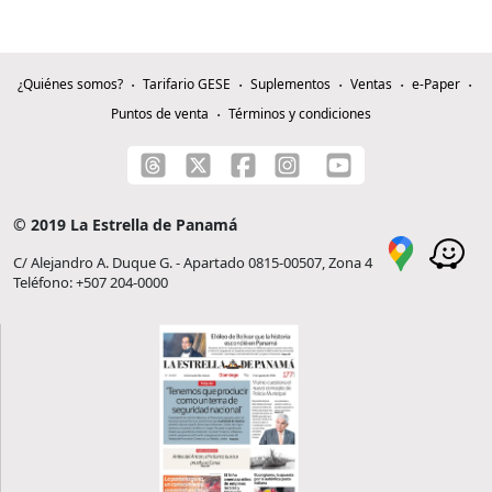
¿Quiénes somos?
Tarifario GESE
Suplementos
Ventas
e-Paper
Puntos de venta
Términos y condiciones
© 2019 La Estrella de Panamá
C/ Alejandro A. Duque G. - Apartado 0815-00507, Zona 4
Teléfono: +507 204-0000