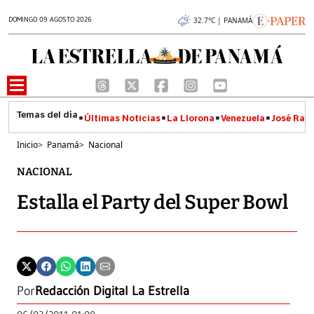
DOMINGO 09 AGOSTO 2026
32.7°C | PANAMÁ
Últimas Noticias
La Llorona
Venezuela
José Raúl
Inicio
>
Panamá
>
Nacional
NACIONAL
Estalla el Party del Super Bowl
Por
Redacción Digital La Estrella