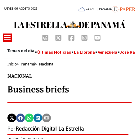
JUEVES 06 AGOSTO 2026
24.6°C | PANAMÁ
Últimas Noticias
La Llorona
Venezuela
José Raúl
Inicio
>
Panamá
>
Nacional
NACIONAL
Business briefs
Por
Redacción Digital La Estrella