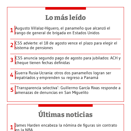
Lo más leído
Augusto Villalaz-Higuero, el panameño que alcanzó el
1
rango de general de brigada en Estados Unidos
CSS advierte: el 18 de agosto vence el plazo para elegir el
2
sistema de pensiones
CSS anuncia segundo pago de agosto para jubilados: ACH y
3
cheque tienen fechas definidas
Guerra Rusia-Ucrania: otros dos panameños logran ser
4
repatriados y emprenden su regreso a Panamá
‘Transparencia selectiva’: Guillermo García Rivas responde a
5
amenazas de denuncias en San Miguelito
Últimas noticias
James Harden encabeza la nómina de figuras sin contrato
1
en la NBA