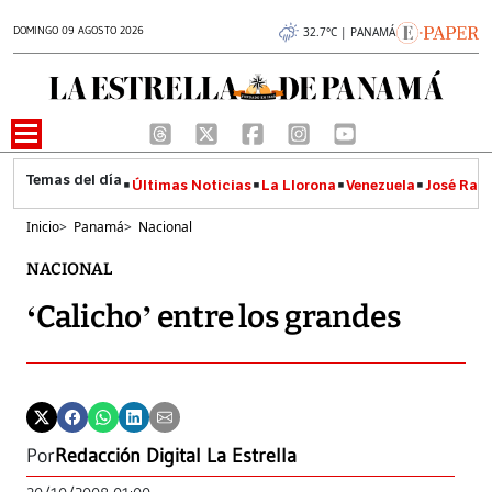
DOMINGO 09 AGOSTO 2026
32.7°C | PANAMÁ
Últimas Noticias
La Llorona
Venezuela
José Raúl
Inicio
>
Panamá
>
Nacional
NACIONAL
‘Calicho’ entre los grandes
Por
Redacción Digital La Estrella