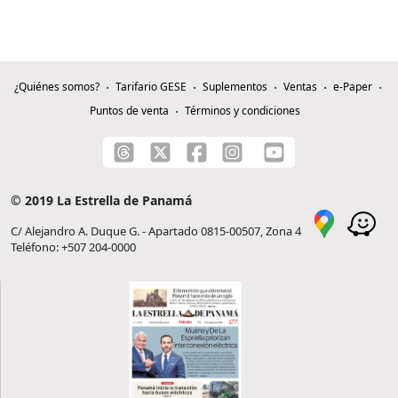
¿Quiénes somos?
Tarifario GESE
Suplementos
Ventas
e-Paper
Puntos de venta
Términos y condiciones
© 2019 La Estrella de Panamá
C/ Alejandro A. Duque G. - Apartado 0815-00507, Zona 4
Teléfono: +507 204-0000