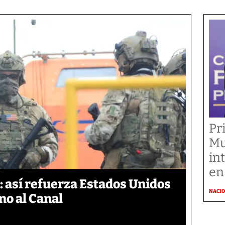
Pr
Mu
in
en
 así refuerza Estados Unidos
NACI
no al Canal