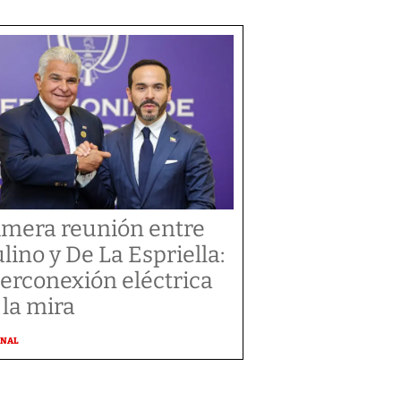
imera reunión entre
lino y De La Espriella:
terconexión eléctrica
 la mira
ONAL