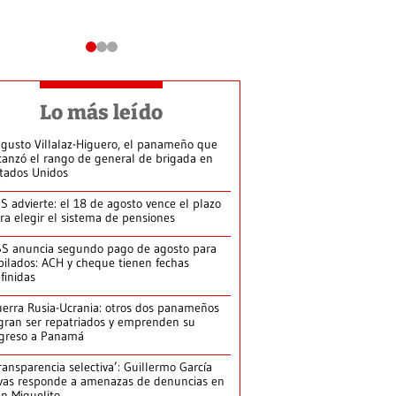
Lo más leído
gusto Villalaz-Higuero, el panameño que
canzó el rango de general de brigada en
tados Unidos
S advierte: el 18 de agosto vence el plazo
ra elegir el sistema de pensiones
S anuncia segundo pago de agosto para
bilados: ACH y cheque tienen fechas
finidas
erra Rusia-Ucrania: otros dos panameños
gran ser repatriados y emprenden su
greso a Panamá
ransparencia selectiva’: Guillermo García
vas responde a amenazas de denuncias en
n Miguelito