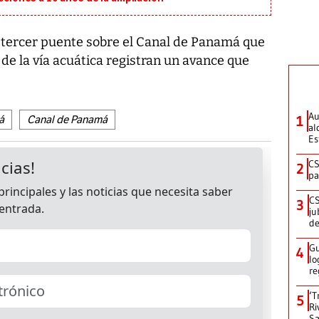
l tercer puente sobre el Canal de Panamá que
 de la vía acuática registran un avance que
Au
1
á
Canal de Panamá
al
Es
CS
2
pa
CS
3
ju
de
Gu
4
lo
re
‘T
5
Ri
Sa