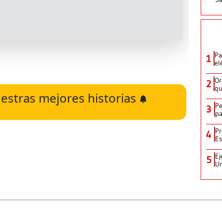
Pa
1
el
Or
2
qu
estras mejores historias
Pe
3
pa
Pr
4
Es
Ej
5
Un