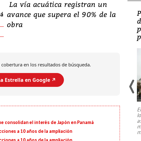
La vía acuática registran un
Video: Lula lanza su
P
avance que supera el 90% de la
má
candidatura con
d
obra
promesas de inversión
p
en defensa, educación y
p
tierras raras
 cobertura en los resultados de búsqueda.
a Estrella en Google ↗️
E
l
Entre recuerdos y escuetas
a
referencias hacia sus adversarios, el
que consolidan el interés de Japón en Panamá
m
presidente de Brasil, Luiz Inácio Lula
ecciones a 10 años de la ampliación
m
da Silva, oficializó este domingo su
candidatura
...
ecciones a 10 años de la ampliación