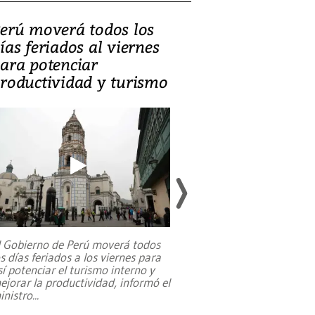
erú moverá todos los
Video, Catalin
ías feriados al viernes
‘Si la gente el
ara potenciar
criminales, la
roductividad y turismo
sociedades de
suicidarse’
l Gobierno de Perú moverá todos
os días feriados a los viernes para
La exmagistrada co
sí potenciar el turismo interno y
sobre el rol de contr
ejorar la productividad, informó el
periodismo, el derech
inistro
...
reformas constitucio
desafíos de nuevas t