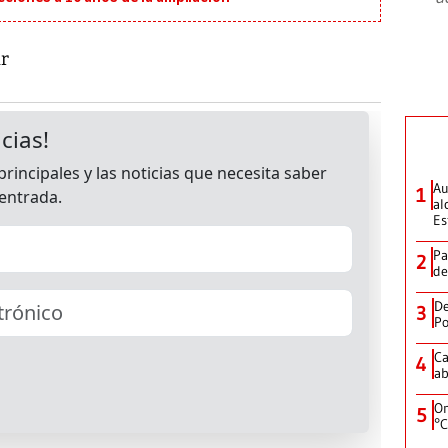
ar
Au
1
al
Es
Pa
2
de
De
3
Po
Ca
4
ab
On
5
°C