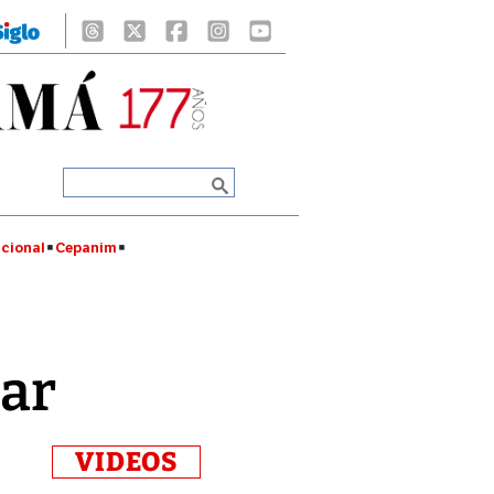
cional
Cepanim
tar
VIDEOS