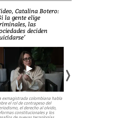
ideo, Catalina Botero:
Video: Lula la
Si la gente elige
candidatura 
riminales, las
promesas de i
ociedades deciden
en defensa, ed
uicidarse’
tierras raras
a exmagistrada colombiana habla
Entre recuerdos y es
obre el rol de contrapeso del
referencias hacia sus
eriodismo, el derecho al olvido,
presidente de Brasil,
eformas constitucionales y los
da Silva, oficializó 
esafíos de nuevas tecnologías
...
candidatura
...