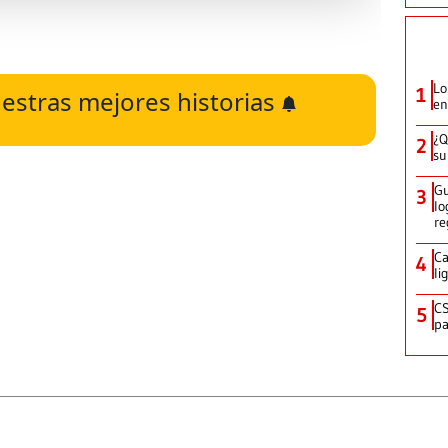
Lo
1
estras mejores historias
en
¿Q
2
su
Gu
3
lo
re
Ca
4
li
CS
5
pa