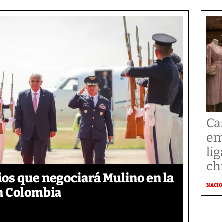
Cas
em
li
ch
ios que negociará Mulino en la
NACI
n Colombia