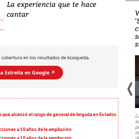
La experiencia que te hace
Video, Japón: Terremoto
V
cantar
deja heridos y graves
‘
daños en Kumamoto
c
s
s
 cobertura en los resultados de búsqueda.
a Estrella en Google ↗️
Un fuerte terremoto de magnitud
7,1 se registró este martes 28 de
julio en la prefectura de Kumamoto,
o que alcanzó el rango de general de brigada en Estados
L
al sur de Japón, provocando una
s
emergencia de gran
...
p
ecciones a 10 años de la ampliación
r
d
ecciones a 10 años de la ampliación