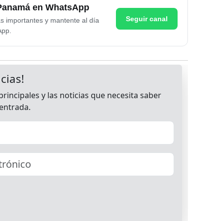
e Panamá en WhatsApp
Seguir canal
as importantes y mantente al día
App.