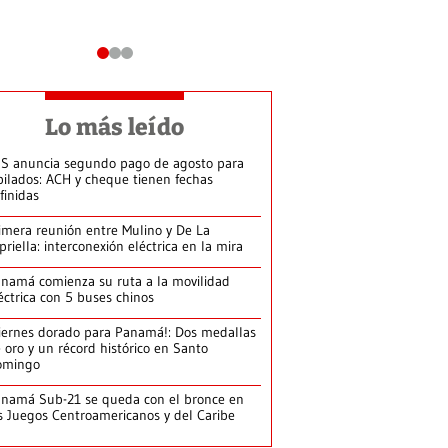
Lo más leído
S anuncia segundo pago de agosto para
bilados: ACH y cheque tienen fechas
finidas
imera reunión entre Mulino y De La
priella: interconexión eléctrica en la mira
namá comienza su ruta a la movilidad
éctrica con 5 buses chinos
iernes dorado para Panamá!: Dos medallas
 oro y un récord histórico en Santo
omingo
namá Sub-21 se queda con el bronce en
s Juegos Centroamericanos y del Caribe