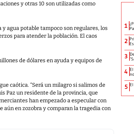
aciones y otras 10 son utilizadas como
¿P
1
ca y agua potable tampoco son regulares, los
Pa
rzos para atender la población. El caos
Pr
2
Es
De
3
‘S
millones de dólares en ayuda y equipos de
El
4
no
igue caótica. “Será un milagro si salimos de
El
5
is Paz un residente de la provincia, que
omerciantes han empezado a especular con
nte aún en zozobra y comparan la tragedia con