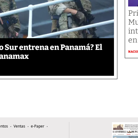
Pr
Mu
in
en
o Sur entrena en Panamá? El
NACI
 Panamax
ntos
Ventas
e-Paper