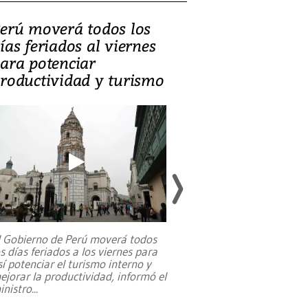
erú moverá todos los
Video, Catalin
ías feriados al viernes
‘Si la gente el
ara potenciar
criminales, la
roductividad y turismo
sociedades de
suicidarse’
l Gobierno de Perú moverá todos
os días feriados a los viernes para
La exmagistrada co
sí potenciar el turismo interno y
sobre el rol de contr
ejorar la productividad, informó el
periodismo, el derech
inistro
...
reformas constitucio
desafíos de nuevas t