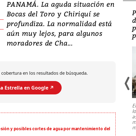
PANAMÁ. La aguda situación en
Video: Lula lanza su
P
Bocas del Toro y Chiriquí se
candidatura con
d
profundiza. La normalidad está
promesas de inversión
p
aún muy lejos, para algunos
en defensa, educación y
p
moradores de Cha...
tierras raras
 cobertura en los resultados de búsqueda.
a Estrella en Google ↗️
E
l
Entre recuerdos y escuetas
a
referencias hacia sus adversarios, el
m
presidente de Brasil, Luiz Inácio Lula
m
esión y posibles cortes de agua por mantenimiento del
da Silva, oficializó este domingo su
candidatura
...