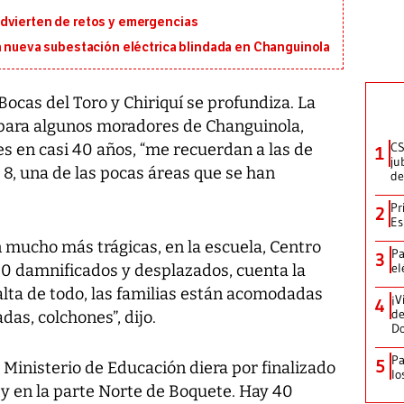
dvierten de retos y emergencias
a nueva subestación eléctrica blindada en Changuinola
ocas del Toro y Chiriquí se profundiza. La
 para algunos moradores de Changuinola,
CS
s en casi 40 años, “me recuerdan a las de
1
ju
a 8, una de las pocas áreas que se han
de
Pr
2
Es
on mucho más trágicas, en la escuela, Centro
Pa
3
el
00 damnificados y desplazados, cuenta la
falta de todo, las familias están acomodadas
¡V
4
de
das, colchones”, dijo.
D
Pa
5
 Ministerio de Educación diera por finalizado
lo
o y en la parte Norte de Boquete. Hay 40