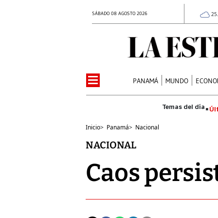
SÁBADO 08 AGOSTO 2026
25
PANAMÁ
MUNDO
ECONO
Úl
Inicio
>
Panamá
>
Nacional
NACIONAL
Caos persis