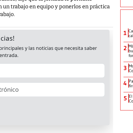
 un trabajo en equipo y ponerlos en práctica
rabajo.
Ca
1
ca
Má
2
bu
fo
Mo
3
Co
Pa
4
fi
El
5
Co