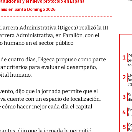
ustituciones y el nuevo protocolo en España
semis en Santo Domingo 2026
arrera Administrativa (Digeca) realizó la III
rrera Administrativa, en Farallón, con el
so humano en el sector público.
IM
1
, de cuatro días, Digeca propuso como parte
pr
zo
car criterios para evaluar el desempeño,
pital humano.
EN
2
Re
2
vento, dijo que la jornada permite que el
Su
3
va cuente con un espacio de focalización,
di
ce cómo hacer mejor cada día el capital
Pr
4
tr
Co
5
Pa
pantes, dijo que la jornada le permitió