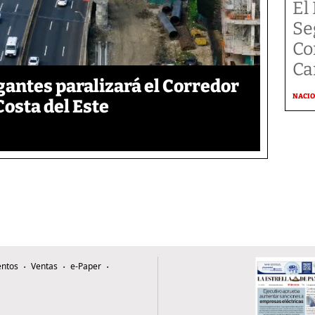
El
Se
Co
Ca
gantes paralizará el Corredor
NACI
Costa del Este
ntos
Ventas
e-Paper