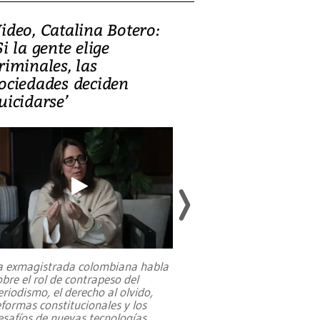
ideo, Catalina Botero:
Video: Lula la
Si la gente elige
candidatura 
riminales, las
promesas de i
ociedades deciden
en defensa, ed
uicidarse’
tierras raras
a exmagistrada colombiana habla
Entre recuerdos y es
obre el rol de contrapeso del
referencias hacia sus
eriodismo, el derecho al olvido,
presidente de Brasil,
eformas constitucionales y los
da Silva, oficializó 
esafíos de nuevas tecnologías
...
candidatura
...