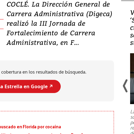
COCLÉ. La Dirección General de
Video, Japón: Terremoto
V
Carrera Administrativa (Digeca)
deja heridos y graves
‘
realizó la III Jornada de
daños en Kumamoto
c
Fortalecimiento de Carrera
s
Administrativa, en F...
s
 cobertura en los resultados de búsqueda.
a Estrella en Google ↗️
Un fuerte terremoto de magnitud
7,1 se registró este martes 28 de
julio en la prefectura de Kumamoto,
L
al sur de Japón, provocando una
s
emergencia de gran
...
p
uscado en Florida por cocaína
r
d