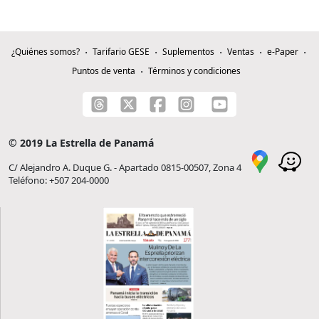
¿Quiénes somos?
Tarifario GESE
Suplementos
Ventas
e-Paper
Puntos de venta
Términos y condiciones
© 2019 La Estrella de Panamá
C/ Alejandro A. Duque G. - Apartado 0815-00507, Zona 4
Teléfono: +507 204-0000