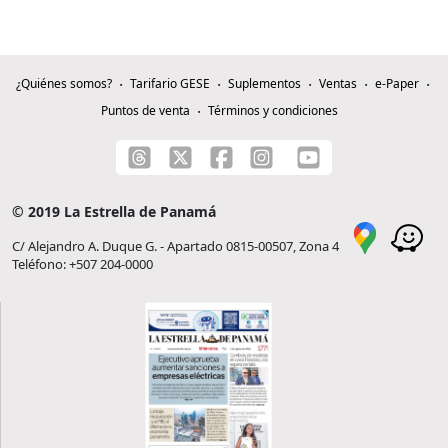
¿Quiénes somos?
Tarifario GESE
Suplementos
Ventas
e-Paper
Puntos de venta
Términos y condiciones
© 2019 La Estrella de Panamá
C/ Alejandro A. Duque G. - Apartado 0815-00507, Zona 4
Teléfono: +507 204-0000