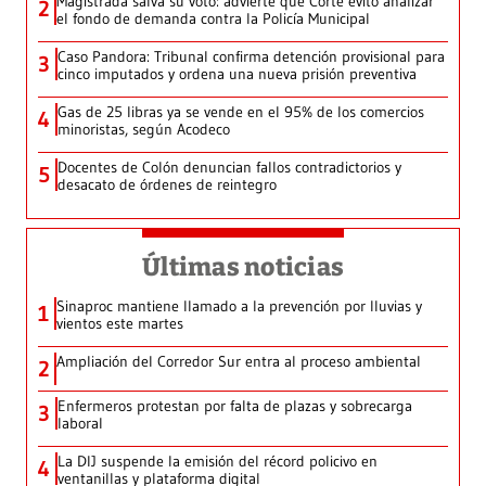
Magistrada salva su voto: advierte que Corte evitó analizar
2
el fondo de demanda contra la Policía Municipal
Caso Pandora: Tribunal confirma detención provisional para
3
cinco imputados y ordena una nueva prisión preventiva
Gas de 25 libras ya se vende en el 95% de los comercios
4
minoristas, según Acodeco
Docentes de Colón denuncian fallos contradictorios y
5
desacato de órdenes de reintegro
Últimas noticias
Sinaproc mantiene llamado a la prevención por lluvias y
1
vientos este martes
Ampliación del Corredor Sur entra al proceso ambiental
2
Enfermeros protestan por falta de plazas y sobrecarga
3
laboral
La DIJ suspende la emisión del récord policivo en
4
ventanillas y plataforma digital