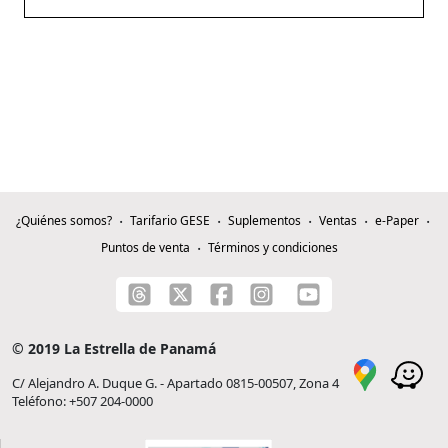
¿Quiénes somos?
Tarifario GESE
Suplementos
Ventas
e-Paper
Puntos de venta
Términos y condiciones
© 2019 La Estrella de Panamá
C/ Alejandro A. Duque G. - Apartado 0815-00507, Zona 4
Teléfono: +507 204-0000