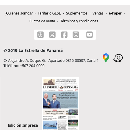
¿Quiénes somos?
Tarifario GESE
Suplementos
Ventas
e-Paper
Puntos de venta
Términos y condiciones
© 2019 La Estrella de Panamá
C/ Alejandro A. Duque G. - Apartado 0815-00507, Zona 4
Teléfono: +507 204-0000
Edición Impresa