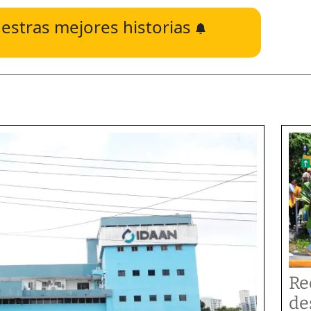
estras mejores historias
Re
de