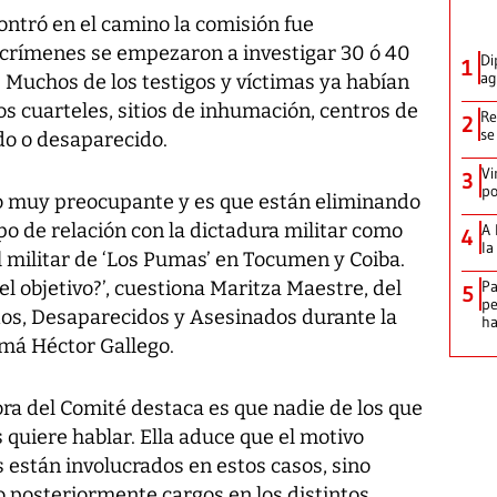
ontró en el camino la comisión fue
crímenes se empezaron a investigar 30 ó 40
Di
1
ag
 Muchos de los testigos y víctimas ya habían
os cuarteles, sitios de inhumación, centros de
Re
2
se
do o desaparecido.
Vi
3
po
o muy preocupante y es que están eliminando
po de relación con la dictadura militar como
A 
4
la
tel militar de ‘Los Pumas’ en Tocumen y Coiba.
l objetivo?’, cuestiona Maritza Maestre, del
Pa
5
pe
os, Desaparecidos y Asesinados durante la
ha
má Héctor Gallego.
ra del Comité destaca es que nadie de los que
 quiere hablar. Ella aduce que el motivo
s están involucrados en estos casos, sino
o posteriormente cargos en los distintos