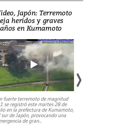
ideo, Japón: Terremoto
Israel regala 
eja heridos y graves
nueva embaja
años en Kumamoto
Jerusalén sob
familias pales
n fuerte terremoto de magnitud
,1 se registró este martes 28 de
Estados Unidos ha a
ulio en la prefectura de Kumamoto,
un dólar y durante 9
l sur de Japón, provocando una
el terreno para su 
mergencia de gran
...
en Jerusalén Oeste, 
perteneció hasta
...