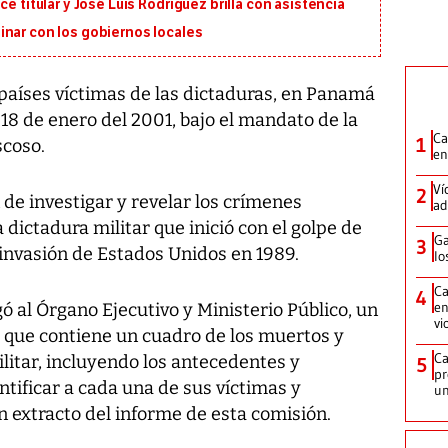
e titular y José Luis Rodríguez brilla con asistencia
inar con los gobiernos locales
 países víctimas de las dictaduras, en Panamá
 18 de enero del 2001, bajo el mandato de la
Ca
1
coso.
en
Ví
2
 de investigar y revelar los crímenes
ad
dictadura militar que inició con el golpe de
Ga
3
 invasión de Estados Unidos en 1989.
lo
Ca
4
en
ó al Órgano Ejecutivo y Ministerio Público, un
vi
o que contiene un cuadro de los muertos y
Ca
litar, incluyendo los antecedentes y
5
pr
tificar a cada una de sus víctimas y
un
un extracto del informe de esta comisión.