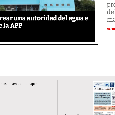
pr
de
rear una autoridad del agua e
má
e la APP
NACI
ntos
Ventas
e-Paper