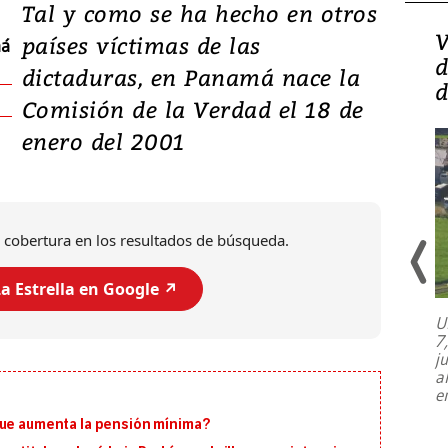
Tal y como se ha hecho en otros
Isidro Carbonell,
V
países víctimas de las
má
director de la Lotería:
d
dictaduras, en Panamá nace la
‘Vamos a ser más
d
Comisión de la Verdad el 18 de
transparentes, tengan fe
enero del 2001
 cobertura en los resultados de búsqueda.
a Estrella en Google ↗️
U
7
El director de la Lotería Nacional de
j
Beneficencia habla de la lotería
a
clandestina, auditorías internas y su
e
plan para modernizar la institución
que aumenta la pensión mínima?