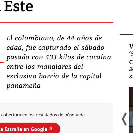
 Este
El colombiano, de 44 años de
Video, Japón: Terremoto
V
edad, fue capturado el sábado
deja heridos y graves
‘
pasado con 433 kilos de cocaína
daños en Kumamoto
c
entre los manglares del
s
exclusivo barrio de la capital
s
panameña
 cobertura en los resultados de búsqueda.
a Estrella en Google ↗️
Un fuerte terremoto de magnitud