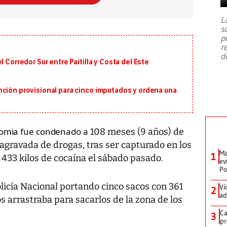
7,1 se registró este martes 28 de
julio en la prefectura de Kumamoto,
L
al sur de Japón, provocando una
s
emergencia de gran
...
p
r
d
 Corredor Sur entre Paitilla y Costa del Este
nción provisional para cinco imputados y ordena una
Alomia fue condenado a
108 meses (9 años) de
 agravada de drogas, tras ser capturado en los
Ma
1
433 kilos de cocaína el sábado pasado.
ev
Po
licía Nacional portando cinco sacos con 361
Ví
2
ad
s arrastraba para sacarlos de la zona de los
Ca
3
pr