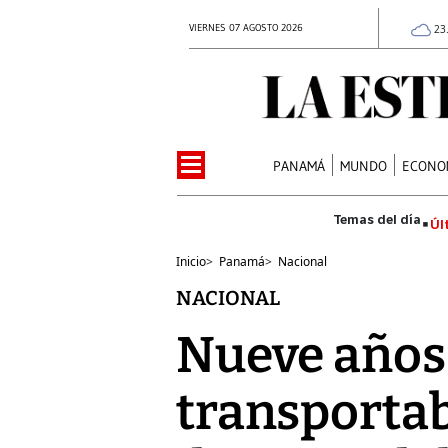
VIERNES 07 AGOSTO 2026
23
PANAMÁ
MUNDO
ECONO
Úl
Inicio
>
Panamá
>
Nacional
NACIONAL
Nueve años
transportab