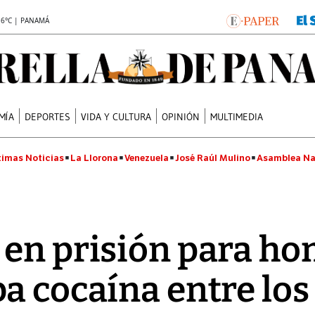
.6°C | PANAMÁ
MÍA
DEPORTES
VIDA Y CULTURA
OPINIÓN
MULTIMEDIA
timas Noticias
La Llorona
Venezuela
José Raúl Mulino
Asamblea Na
 en prisión para h
a cocaína entre lo