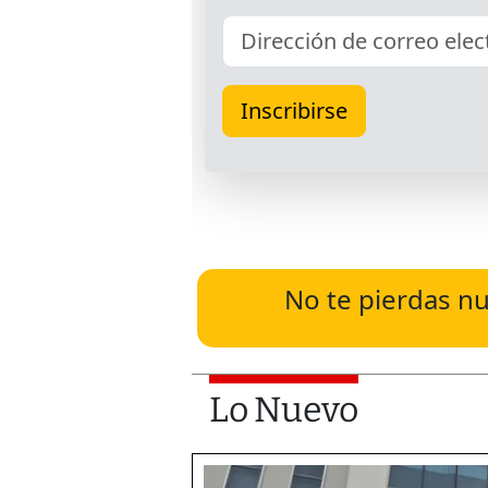
No te pierdas nu
Lo Nuevo