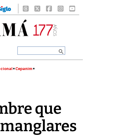
cional
Cepanim
ombre que
s manglares