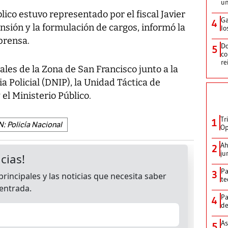
un
blico estuvo representado por el fiscal Javier
Ga
4
ensión y la formulación de cargos, informó la
lo
prensa.
Do
5
co
re
iales de la Zona de San Francisco junto a la
a Policial (DNIP), la Unidad Táctica de
el Ministerio Público.
Tr
1
N: Policía Nacional
Op
Ah
2
ju
Pa
3
te
Pa
4
de
As
5