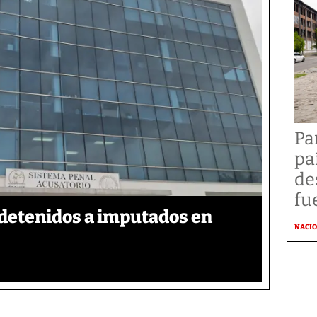
Pa
pa
de
fu
detenidos a imputados en
NACI