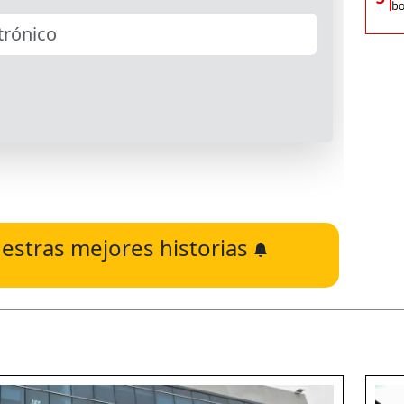
bo
estras mejores historias