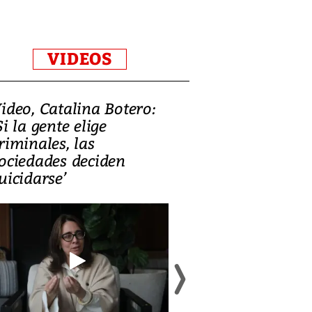
VIDEOS
ideo, Catalina Botero:
Video: Lula la
Si la gente elige
candidatura 
riminales, las
promesas de i
ociedades deciden
en defensa, ed
uicidarse’
tierras raras