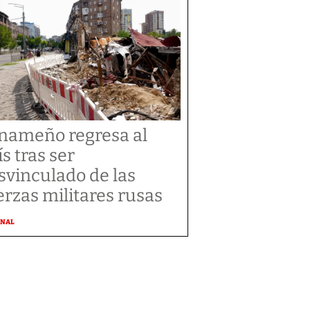
nameño regresa al
ís tras ser
svinculado de las
erzas militares rusas
ONAL