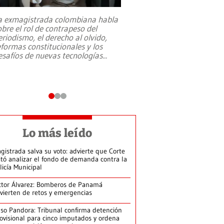
a exmagistrada colombiana habla
Entre recuerdos y es
obre el rol de contrapeso del
referencias hacia sus
eriodismo, el derecho al olvido,
presidente de Brasil,
eformas constitucionales y los
da Silva, oficializó 
esafíos de nuevas tecnologías
...
candidatura
...
Lo más leído
gistrada salva su voto: advierte que Corte
itó analizar el fondo de demanda contra la
licía Municipal
ctor Álvarez: Bomberos de Panamá
vierten de retos y emergencias
so Pandora: Tribunal confirma detención
ovisional para cinco imputados y ordena