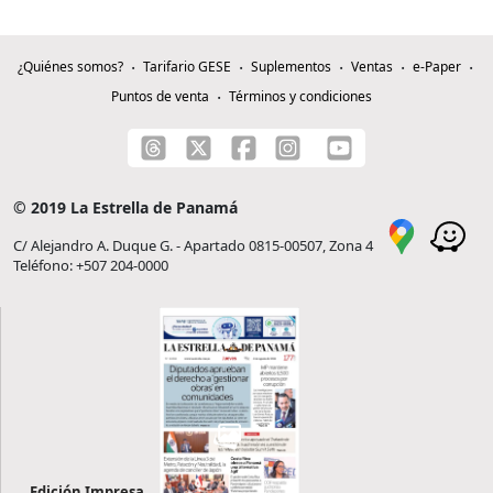
¿Quiénes somos?
Tarifario GESE
Suplementos
Ventas
e-Paper
Puntos de venta
Términos y condiciones
© 2019 La Estrella de Panamá
C/ Alejandro A. Duque G. - Apartado 0815-00507, Zona 4
Teléfono: +507 204-0000
Edición Impresa