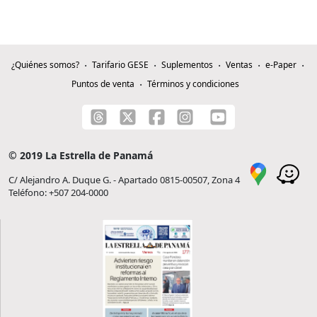
¿Quiénes somos?
Tarifario GESE
Suplementos
Ventas
e-Paper
Puntos de venta
Términos y condiciones
© 2019 La Estrella de Panamá
C/ Alejandro A. Duque G. - Apartado 0815-00507, Zona 4
Teléfono: +507 204-0000