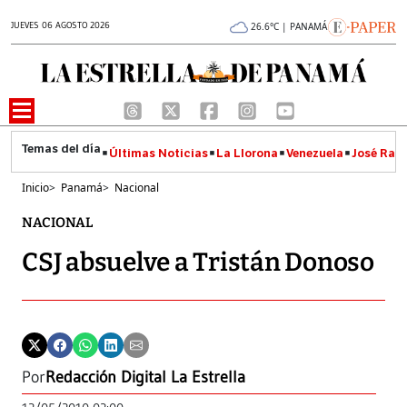
JUEVES 06 AGOSTO 2026
26.6°C | PANAMÁ
Últimas Noticias
La Llorona
Venezuela
José Raúl
Inicio
>
Panamá
>
Nacional
NACIONAL
CSJ absuelve a Tristán Donoso
Por
Redacción Digital La Estrella