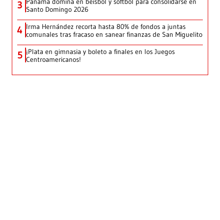
Panamá domina en béisbol y sóftbol para consolidarse en
3
Santo Domingo 2026
Irma Hernández recorta hasta 80% de fondos a juntas
4
comunales tras fracaso en sanear finanzas de San Miguelito
¡Plata en gimnasia y boleto a finales en los Juegos
5
Centroamericanos!