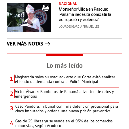
NACIONAL
Monseñor Ulloa en Pascua:
‘Panamá necesita combatir la
corrupción y violencia’
LOURDES GARCÍA ARMUELLES
VER MÁS NOTAS
Lo más leído
Magistrada salva su voto: advierte que Corte evitó analizar
1
el fondo de demanda contra la Policía Municipal
Víctor Álvarez: Bomberos de Panamá advierten de retos y
2
emergencias
Caso Pandora: Tribunal confirma detención provisional para
3
cinco imputados y ordena una nueva prisión preventiva
Gas de 25 libras ya se vende en el 95% de los comercios
4
minoristas, según Acodeco