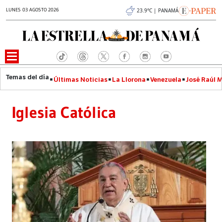
LUNES 03 AGOSTO 2026
23.9°C | PANAMÁ
Últimas Noticias
La Llorona
Venezuela
José Raúl 
Iglesia Católica