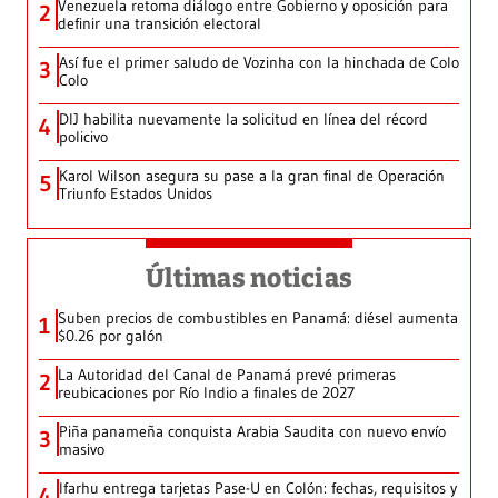
Venezuela retoma diálogo entre Gobierno y oposición para
2
definir una transición electoral
Así fue el primer saludo de Vozinha con la hinchada de Colo
3
Colo
DIJ habilita nuevamente la solicitud en línea del récord
4
policivo
Karol Wilson asegura su pase a la gran final de Operación
5
Triunfo Estados Unidos
Últimas noticias
Suben precios de combustibles en Panamá: diésel aumenta
1
$0.26 por galón
La Autoridad del Canal de Panamá prevé primeras
2
reubicaciones por Río Indio a finales de 2027
Piña panameña conquista Arabia Saudita con nuevo envío
3
masivo
Ifarhu entrega tarjetas Pase-U en Colón: fechas, requisitos y
4