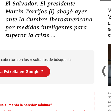
El Salvador. El presidente
Video, Japón: Terremoto
V
Martín Torrijos (I) abogó ayer
deja heridos y graves
‘
ante la Cumbre Iberoamericana
daños en Kumamoto
c
por medidas inteligentes para
s
superar la crisis ...
s
 cobertura en los resultados de búsqueda.
a Estrella en Google ↗️
Un fuerte terremoto de magnitud
7,1 se registró este martes 28 de
julio en la prefectura de Kumamoto,
L
al sur de Japón, provocando una
s
emergencia de gran
...
p
que aumenta la pensión mínima?
r
d