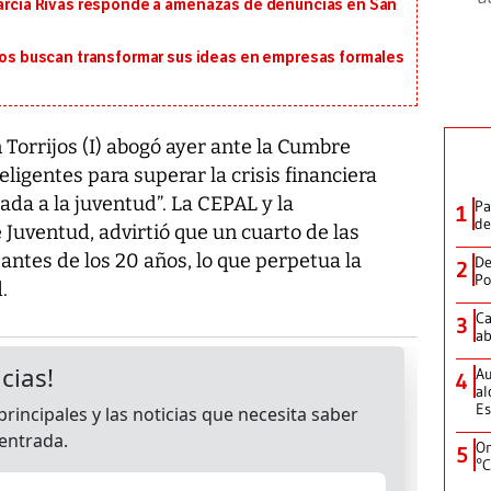
 García Rivas responde a amenazas de denuncias en San
 buscan transformar sus ideas en empresas formales
 Torrijos (I) abogó ayer ante la Cumbre
igentes para superar la crisis financiera
ada a la juventud”. La CEPAL y la
Pa
1
de
Juventud, advirtió que un cuarto de las
antes de los 20 años, lo que perpetua la
De
2
Po
.
Ca
3
ab
Au
4
al
Es
On
5
°C