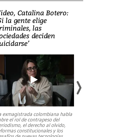
ideo, Catalina Botero:
Video: Lula la
Si la gente elige
candidatura 
riminales, las
promesas de i
ociedades deciden
en defensa, ed
uicidarse’
tierras raras
a exmagistrada colombiana habla
Entre recuerdos y es
obre el rol de contrapeso del
referencias hacia sus
eriodismo, el derecho al olvido,
presidente de Brasil,
eformas constitucionales y los
da Silva, oficializó 
esafíos de nuevas tecnologías
...
candidatura
...