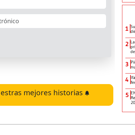
Su
1
di
La
2
pr
de
Pi
3
nu
If
4
fe
estras mejores historias
EN
5
Re
2