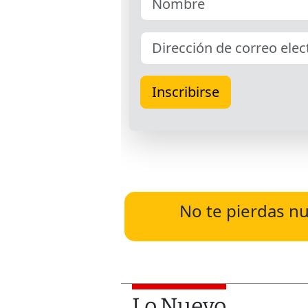
No te pierdas nu
Lo Nuevo