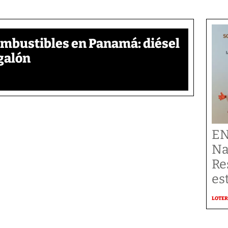
ombustibles en Panamá: diésel
galón
EN
Na
Re
es
LOTER