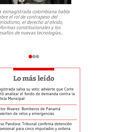
a exmagistrada colombiana habla
Entre recuerdos y es
obre el rol de contrapeso del
referencias hacia sus
eriodismo, el derecho al olvido,
presidente de Brasil,
eformas constitucionales y los
da Silva, oficializó 
esafíos de nuevas tecnologías
...
candidatura
...
Lo más leído
gistrada salva su voto: advierte que Corte
itó analizar el fondo de demanda contra la
licía Municipal
ctor Álvarez: Bomberos de Panamá
vierten de retos y emergencias
so Pandora: Tribunal confirma detención
ovisional para cinco imputados y ordena