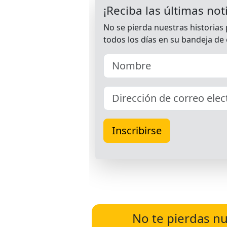
No te pierdas nu