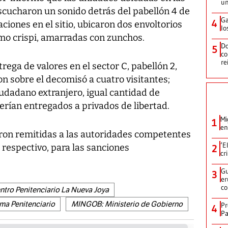
un
 escucharon un sonido detrás del pabellón 4 de
Ga
4
icaciones en el sitio, ubicaron dos envoltorios
lo
mo crispi, amarradas con zunchos.
Do
5
co
re
trega de valores en el sector C, pabellón 2,
on sobre el decomisó a cuatro visitantes;
ciudadano extranjero, igual cantidad de
serían entregados a privados de libertad.
Mi
1
en
ron remitidas a las autoridades competentes
‘E
z respectivo, para las sanciones
2
cr
Gu
3
er
c
ntro Penitenciario La Nueva Joya
ma Penitenciario
MINGOB: Ministerio de Gobierno
Pr
4
Pa