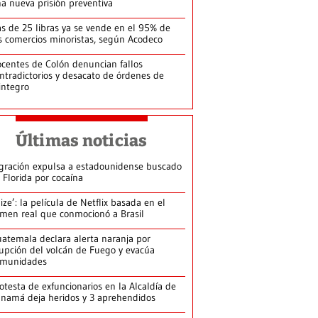
a nueva prisión preventiva
s de 25 libras ya se vende en el 95% de
s comercios minoristas, según Acodeco
centes de Colón denuncian fallos
ntradictorios y desacato de órdenes de
integro
Últimas noticias
gración expulsa a estadounidense buscado
 Florida por cocaína
lize’: la película de Netflix basada en el
imen real que conmocionó a Brasil
atemala declara alerta naranja por
upción del volcán de Fuego y evacúa
omunidades
otesta de exfuncionarios en la Alcaldía de
namá deja heridos y 3 aprehendidos