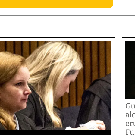
Gu
al
er
Fu