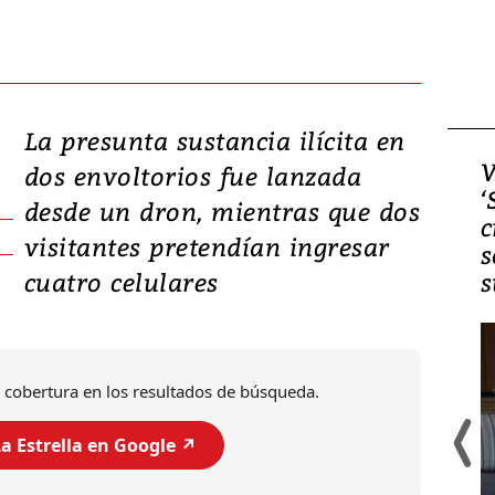
La presunta sustancia ilícita en
Video, Japón: Terremoto
V
dos envoltorios fue lanzada
deja heridos y graves
‘
desde un dron, mientras que dos
daños en Kumamoto
c
visitantes pretendían ingresar
s
cuatro celulares
s
 cobertura en los resultados de búsqueda.
a Estrella en Google ↗️
Un fuerte terremoto de magnitud