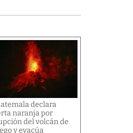
atemala declara
erta naranja por
upción del volcán de
ego y evacúa