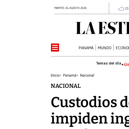
MARTES 04 AGOSTO 2026
23
PANAMÁ
MUNDO
ECONO
Úl
Inicio
>
Panamá
>
Nacional
NACIONAL
Custodios d
impiden ing