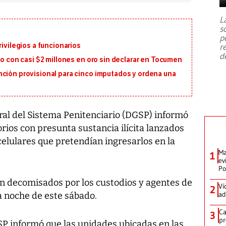
7,1 se registró este martes 28 de
julio en la prefectura de Kumamoto,
L
al sur de Japón, provocando una
s
emergencia de gran
...
p
rivilegios a funcionarios
r
d
ro con casi $2 millones en oro sin declarar en Tocumen
nción provisional para cinco imputados y ordena una
ral del Sistema Penitenciario (DGSP) informó
rios con presunta sustancia ilícita lanzados
elulares que pretendían ingresarlos en la
Ma
1
ev
Po
on decomisados por los custodios y agentes de
Ví
2
ad
la noche de este sábado.
Ca
3
pr
P informó que las unidades ubicadas en las