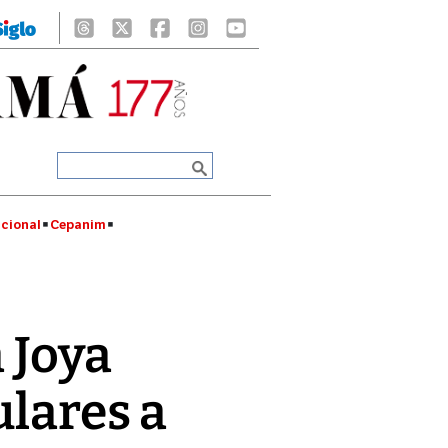
cional
Cepanim
 Joya
ulares a