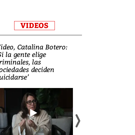
VIDEOS
ideo, Catalina Botero:
Video: Lula la
Si la gente elige
candidatura 
riminales, las
promesas de i
ociedades deciden
en defensa, ed
uicidarse’
tierras raras