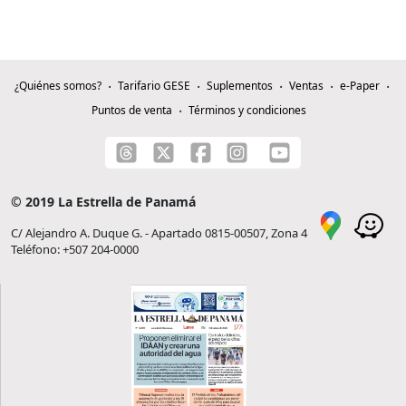
¿Quiénes somos?
Tarifario GESE
Suplementos
Ventas
e-Paper
Puntos de venta
Términos y condiciones
© 2019 La Estrella de Panamá
C/ Alejandro A. Duque G. - Apartado 0815-00507, Zona 4
Teléfono: +507 204-0000