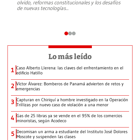
olvido, reformas constitucionales y los desafíos
de nuevas tecnologías
...
Lo más leído
Caso Alberto Llerena: las claves del enfrentamiento en el
1
edificio Hatillo
Víctor Álvarez: Bomberos de Panamá advierten de retos y
2
emergencias
Capturan en Chiriquí a hombre investigado en la Operación
3
Trillizas por nuevo caso de violación a una menor
Gas de 25 libras ya se vende en el 95% de los comercios
4
minoristas, según Acodeco
Decomisan un arma a estudiante del Instituto José Dolores
5
Moscote y suspenden las clases