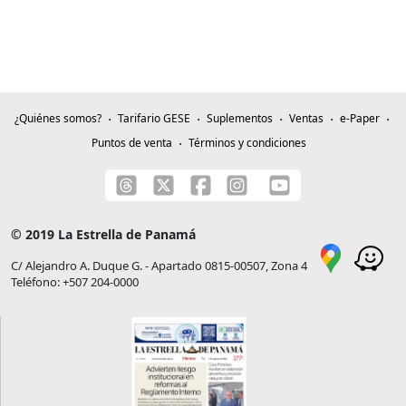
¿Quiénes somos?
Tarifario GESE
Suplementos
Ventas
e-Paper
Puntos de venta
Términos y condiciones
© 2019 La Estrella de Panamá
C/ Alejandro A. Duque G. - Apartado 0815-00507, Zona 4
Teléfono: +507 204-0000