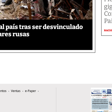
gi
Co
Pai
 país tras ser desvinculado
NACI
tares rusas
ntos
Ventas
e-Paper