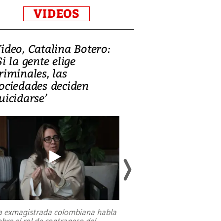
VIDEOS
ideo, Catalina Botero:
Video: Lula la
Si la gente elige
candidatura 
riminales, las
promesas de i
ociedades deciden
en defensa, ed
uicidarse’
tierras raras
a exmagistrada colombiana habla
Entre recuerdos y es
obre el rol de contrapeso del
referencias hacia sus