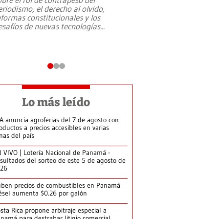
eriodismo, el derecho al olvido,
presidente de Brasil,
eformas constitucionales y los
da Silva, oficializó 
esafíos de nuevas tecnologías
...
candidatura
...
Lo más leído
A anuncia agroferias del 7 de agosto con
oductos a precios accesibles en varias
nas del país
 VIVO | Lotería Nacional de Panamá -
sultados del sorteo de este 5 de agosto de
026
ben precios de combustibles en Panamá:
ésel aumenta $0.26 por galón
sta Rica propone arbitraje especial a
namá para destrabar litigio comercial