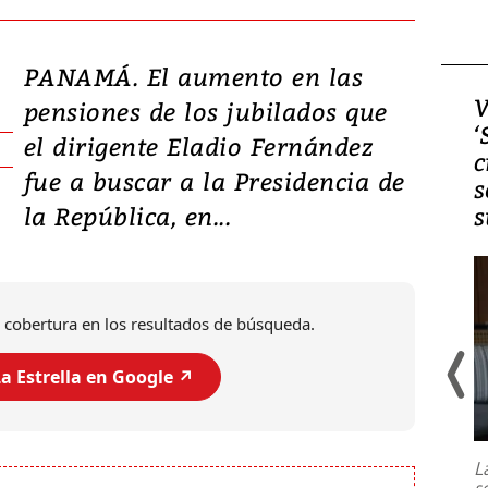
PANAMÁ. El aumento en las
Video, Japón: Terremoto
V
pensiones de los jubilados que
deja heridos y graves
‘
el dirigente Eladio Fernández
daños en Kumamoto
c
fue a buscar a la Presidencia de
s
la República, en...
s
 cobertura en los resultados de búsqueda.
a Estrella en Google ↗️
Un fuerte terremoto de magnitud
7,1 se registró este martes 28 de
julio en la prefectura de Kumamoto,
L
al sur de Japón, provocando una
s