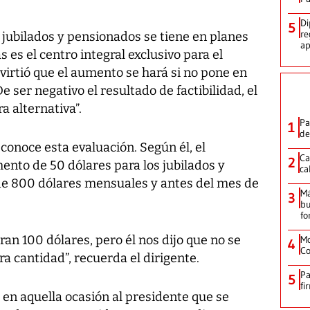
Di
5
re
 jubilados y pensionados se tiene en planes
ap
 es el centro integral exclusivo para el
dvirtió que el aumento se hará si no pone en
e ser negativo el resultado de factibilidad, el
a alternativa”.
Pa
1
de
onoce esta evaluación. Según él, el
Ca
2
nto de 50 dólares para los jubilados y
ca
e 800 dólares mensuales y antes del mes de
M
3
bu
fo
ran 100 dólares, pero él nos dijo que no se
Mo
4
Co
a cantidad”, recuerda el dirigente.
Pa
5
fi
en aquella ocasión al presidente que se