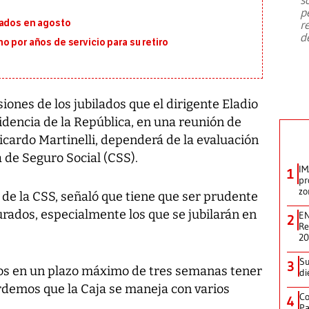
emergencia de gran
...
p
lados en agosto
r
d
o por años de servicio para su retiro
nes de los jubilados que el dirigente Eladio
idencia de la República, en una reunión de
icardo Martinelli, dependerá de la evaluación
a de Seguro Social (CSS).
IM
1
pr
zo
 de la CSS, señaló que tiene que ser prudente
rados, especialmente los que se jubilarán en
EN
2
Re
2
Su
3
s en un plazo máximo de tres semanas tener
di
ordemos que la Caja se maneja con varios
Co
4
Pa