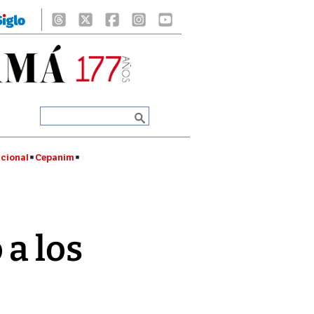
cional
Cepanim
a los