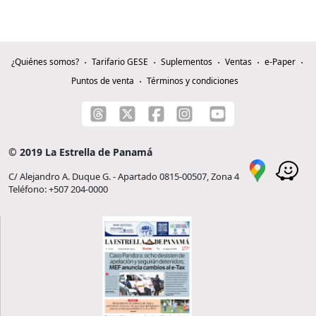
¿Quiénes somos?
Tarifario GESE
Suplementos
Ventas
e-Paper
Puntos de venta
Términos y condiciones
© 2019 La Estrella de Panamá
C/ Alejandro A. Duque G. - Apartado 0815-00507, Zona 4
Teléfono: +507 204-0000