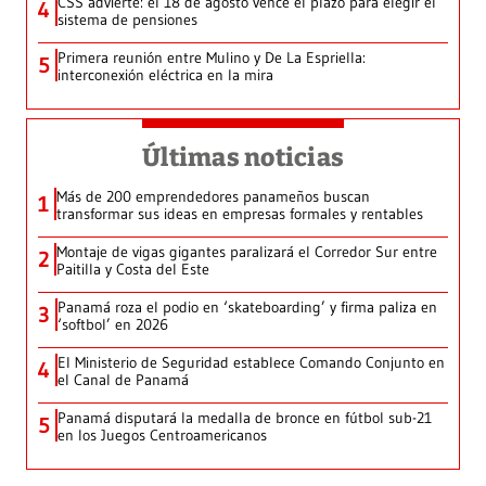
CSS advierte: el 18 de agosto vence el plazo para elegir el
4
sistema de pensiones
Primera reunión entre Mulino y De La Espriella:
5
interconexión eléctrica en la mira
Últimas noticias
Más de 200 emprendedores panameños buscan
1
transformar sus ideas en empresas formales y rentables
Montaje de vigas gigantes paralizará el Corredor Sur entre
2
Paitilla y Costa del Este
Panamá roza el podio en ‘skateboarding’ y firma paliza en
3
‘softbol’ en 2026
El Ministerio de Seguridad establece Comando Conjunto en
4
el Canal de Panamá
Panamá disputará la medalla de bronce en fútbol sub-21
5
en los Juegos Centroamericanos