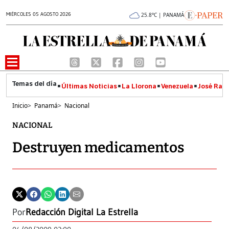
MIÉRCOLES 05 AGOSTO 2026
25.8°C | PANAMÁ
Últimas Noticias
La Llorona
Venezuela
José Raúl
Inicio
>
Panamá
>
Nacional
NACIONAL
Destruyen medicamentos
Por
Redacción Digital La Estrella