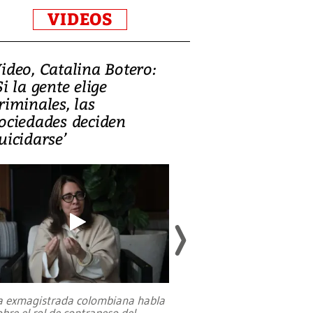
VIDEOS
ideo, Catalina Botero:
Video: Lula la
Si la gente elige
candidatura 
riminales, las
promesas de i
ociedades deciden
en defensa, ed
uicidarse’
tierras raras
a exmagistrada colombiana habla
Entre recuerdos y es
obre el rol de contrapeso del
referencias hacia sus