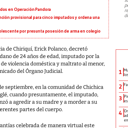
emergencia de gran
...
p
ados en Operación Pandora
r
d
nción provisional para cinco imputados y ordena una
olescente por presunta posesión de arma en colegio
cia de Chiriquí, Erick Polanco, decretó
adano de 24 años de edad, imputado por la
 de violencia doméstica y maltrato al menor,
Mu
icado del Órgano Judicial.
1
lo
Fa
2
 de septiembre, en la comunidad de Chichica
glé, cuando presuntamente, el imputado,
Pi
3
es
enzó a agredir a su madre y a morder a su
erentes partes del cuerpo.
Or
4
ad
en
rantías celebrada de manera virtual este