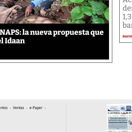
de
1,
ba
ANAPS: la nueva propuesta que
NACI
l Idaan
ntos
Ventas
e-Paper