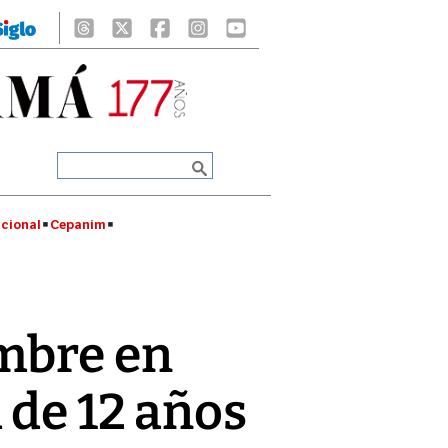
cional
Cepanim
ombre en
 de 12 años