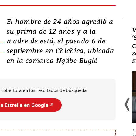
El hombre de 24 años agredió a
Video, Japón: Terremoto
V
su prima de 12 años y a la
deja heridos y graves
‘
madre de está, el pasado 6 de
daños en Kumamoto
c
septiembre en Chichica, ubicada
s
en la comarca Ngäbe Buglé
s
 cobertura en los resultados de búsqueda.
a Estrella en Google ↗️
Un fuerte terremoto de magnitud
7,1 se registró este martes 28 de
julio en la prefectura de Kumamoto,
L
al sur de Japón, provocando una
s