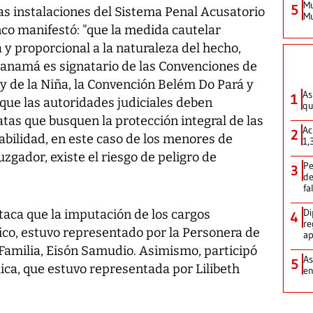
Mu
5
as instalaciones del Sistema Penal Acusatorio
Mu
anco manifestó: "que la medida cautelar
y proporcional a la naturaleza del hecho,
anamá es signatario de las Convenciones de
 de la Niña, la Convención Belém Do Pará y
As
1
o que las autoridades judiciales deben
qu
tas que busquen la protección integral de las
Ac
2
abilidad, en este caso de los menores de
1,
uzgador, existe el riesgo de peligro de
Pe
3
de
fa
Di
taca que la imputación de los cargos
4
re
lico, estuvo representado por la Personera de
ap
e Familia, Eisón Samudio. Asimismo, participó
As
5
ica, que estuvo representada por Lilibeth
e