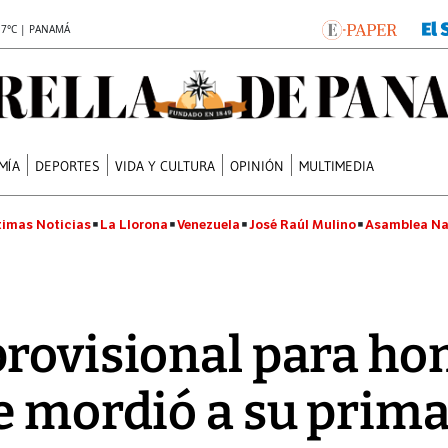
.7°C | PANAMÁ
MÍA
DEPORTES
VIDA Y CULTURA
OPINIÓN
MULTIMEDIA
timas Noticias
La Llorona
Venezuela
José Raúl Mulino
Asamblea Na
provisional para h
e mordió a su prima