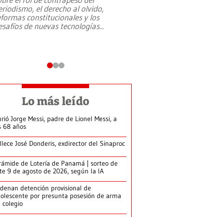
eriodismo, el derecho al olvido,
presidente de Brasil,
eformas constitucionales y los
da Silva, oficializó 
esafíos de nuevas tecnologías
...
candidatura
...
Lo más leído
rió Jorge Messi, padre de Lionel Messi, a
s 68 años
llece José Donderis, exdirector del Sinaproc
rámide de Lotería de Panamá | sorteo de
te 9 de agosto de 2026, según la IA
denan detención provisional de
olescente por presunta posesión de arma
 colegio