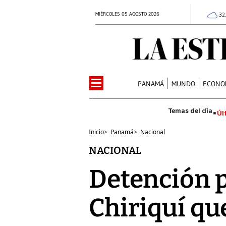
MIÉRCOLES 05 AGOSTO 2026
32
PANAMÁ
MUNDO
ECONO
Úl
Inicio
>
Panamá
>
Nacional
NACIONAL
Detención 
Chiriquí qu